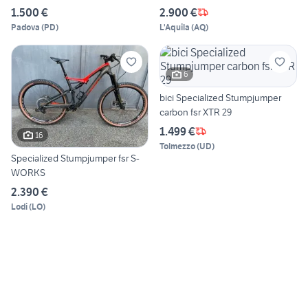
1.500 €
2.900 €
Padova
(
PD
)
L'Aquila
(
AQ
)
6
bici Specialized Stumpjumper
carbon fsr XTR 29
1.499 €
16
Tolmezzo
(
UD
)
Specialized Stumpjumper fsr S-
WORKS
2.390 €
Lodi
(
LO
)