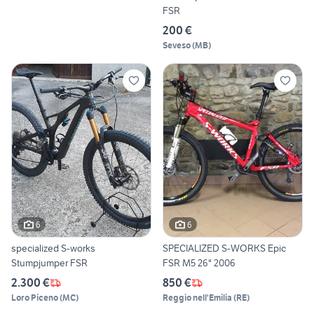
FSR
200 €
Seveso
(
MB
)
6
6
specialized S-works
SPECIALIZED S-WORKS Epic
Stumpjumper FSR
FSR M5 26" 2006
2.300 €
850 €
Loro Piceno
(
MC
)
Reggio nell'Emilia
(
RE
)