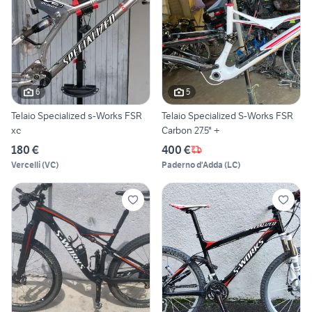
6
5
Telaio Specialized s-Works FSR
Telaio Specialized S-Works FSR
xc
Carbon 27.5" +
180 €
400 €
Vercelli
(
VC
)
Paderno d'Adda
(
LC
)