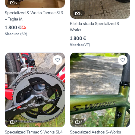
6
Specialized S-Works Tarmac SL3
6
– Taglia M
Bici da strada Specialized S-
1.800 €
Works
Siracusa
(
SR
)
1.800 €
Viterbo
(
VT
)
6
6
Specialized Tarmac S Works SL4
Specialized Aethos S-Works