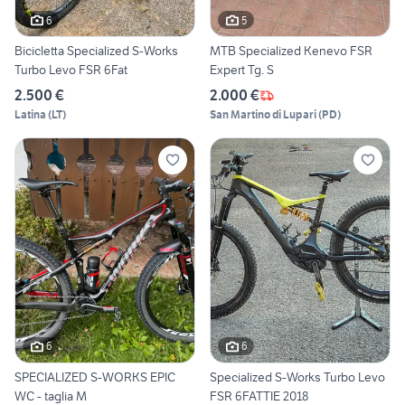
6
5
Bicicletta Specialized S-Works
MTB Specialized Kenevo FSR
Turbo Levo FSR 6Fat
Expert Tg. S
2.500 €
2.000 €
Latina
(
LT
)
San Martino di Lupari
(
PD
)
6
6
SPECIALIZED S-WORKS EPIC
Specialized S-Works Turbo Levo
WC - taglia M
FSR 6FATTIE 2018