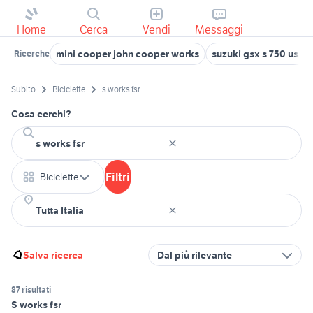
Home
Cerca
Vendi
Messaggi
mini cooper john cooper works
suzuki gsx s 750 usata
Ricerche
Subito
Biciclette
s works fsr
Cosa cerchi?
Filtri
Biciclette
Salva ricerca
Dal più rilevante
87 risultati
S works fsr