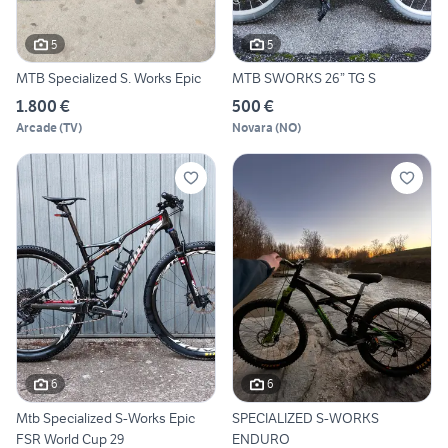
5
5
MTB Specialized S. Works Epic
MTB SWORKS 26” TG S
1.800 €
500 €
Arcade
(
TV
)
Novara
(
NO
)
6
6
Mtb Specialized S-Works Epic
SPECIALIZED S-WORKS
FSR World Cup 29
ENDURO