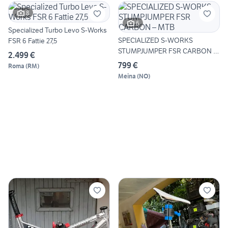
8
6
Specialized Turbo Levo S-Works
SPECIALIZED S-WORKS
FSR 6 Fattie 27,5
STUMPJUMPER FSR CARBON –
2.499 €
MTB
799 €
Roma
(
RM
)
Meina
(
NO
)