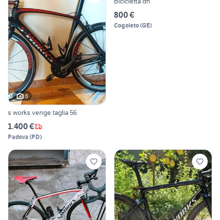
Bicicletta dh
800 €
Cogoleto
(
GE
)
6
s works venge taglia 56
1.400 €
Padova
(
PD
)