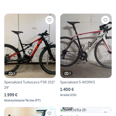
3
3
Specialized TurboLevo FSR 2017
Specialized S-WORKS
29"
1.400 €
1.999 €
Arosio
(
CO
)
Monsummano Terme
(
PT
)
6