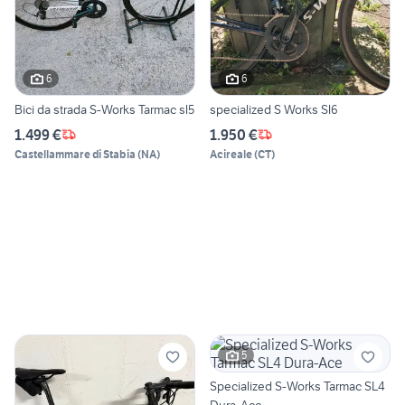
6
6
Bici da strada S-Works Tarmac sl5
specialized S Works Sl6
1.499 €
1.950 €
Castellammare di Stabia
(
NA
)
Acireale
(
CT
)
5
Specialized S-Works Tarmac SL4
Dura-Ace