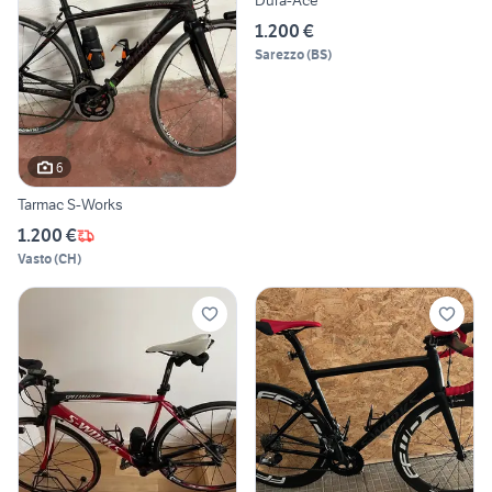
1.200 €
Sarezzo
(
BS
)
6
Tarmac S-Works
1.200 €
Vasto
(
CH
)