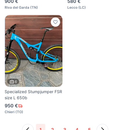
900 €
580 €
Riva del Garda
(
TN
)
Lecco
(
LC
)
6
Specialized Stumpjumper FSR
size L 650b
950 €
Chieri
(
TO
)
1
2
3
4
5