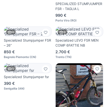
SPECIALIZED STUMPJUMPER
FSR - TAGLIA L
990 €
Porto Viro
(
RO
)
6
6
Specialized Stumpjumper FSR
Specialized LEVO FSR MEN
– 26”
COMP 6FATTIE NB
850 €
2.700 €
Bagnolo Piemonte
(
CN
)
Trento
(
TN
)
5
Specialized Stumpjumper fsr
390 €
Senigallia
(
AN
)