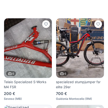
6
6
Telaio Specialized S-Works
specialized stumpjumper fsr
M4 FSR
elite 29er
200 €
700 €
Seveso
(
MB
)
Guidonia Montecelio
(
RM
)