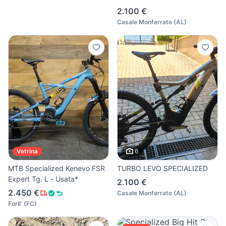
2.100 €
Casale Monferrato
(
AL
)
6
Vetrina
MTB Specialized Kenevo FSR
TURBO LEVO SPECIALIZED
Expert Tg. L - Usata*
2.100 €
2.450 €
Casale Monferrato
(
AL
)
Forli'
(
FC
)