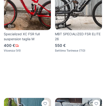
6
6
Specialized XC FSR full
MBT SPECIALIZED FSR ELITE
suspension taglia M
26
400 €
550 €
Vicenza
(
VI
)
Settimo Torinese
(
TO
)