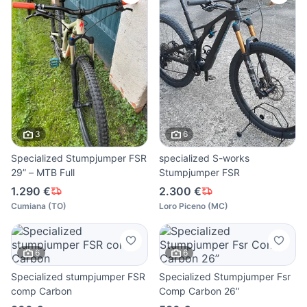
3
6
Specialized Stumpjumper FSR
specialized S-works
29” – MTB Full
Stumpjumper FSR
1.290 €
2.300 €
Cumiana
(
TO
)
Loro Piceno
(
MC
)
6
6
Specialized stumpjumper FSR
Specialized Stumpjumper Fsr
comp Carbon
Comp Carbon 26’’