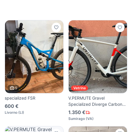
5
Vetrina
specialized FSR
V.PERMUTE Gravel
Specialized Diverge Carbon
600 €
11v M
1.350 €
Livorno
(
LI
)
Sumirago
(
VA
)