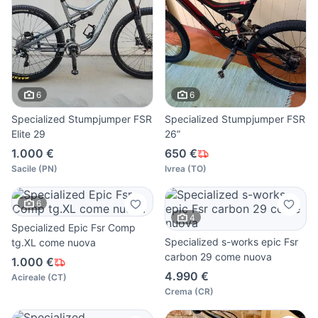
6
6
Specialized Stumpjumper FSR
Specialized Stumpjumper FSR
Elite 29
26”
1.000 €
650 €
Sacile
(
PN
)
Ivrea
(
TO
)
6
4
Specialized Epic Fsr Comp
Specialized s-works epic Fsr
tg.XL come nuova
carbon 29 come nuova
1.000 €
4.990 €
Acireale
(
CT
)
Crema
(
CR
)