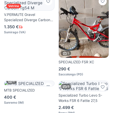
Vetrina
V.PERMUTE Gravel
Specialized Diverge Carbon
Tg54 M
1.350 €
Sumirago
(
VA
)
5
SPECIALIZED FSR XC
290 €
Saccolongo
(
PD
)
6
8
MTB SPECIALIZED
Specialized Turbo Levo S-
400 €
Works FSR 6 Fattie 27,5
Sanremo
(
IM
)
2.499 €
Roma
(
RM
)