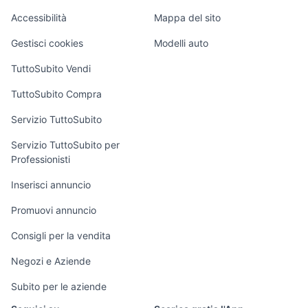
stumpjumper
Caravan e Camper
biciclette San Teodoro
Accessibilità
Mappa del sito
akita inu cucciolo
Loft, mansarde e
Veicoli commerciali
pecore in vendita sardegna
lupo cecoslovacco cucciolo
altro
Gestisci cookies
Modelli auto
Case vacanza
TuttoSubito Vendi
Uffici e Locali
TuttoSubito Compra
commerciali
Servizio TuttoSubito
elettronica
per la casa e la
sports e hobby
Servizio TuttoSubito per
persona
Professionisti
Informatica
Animali
Arredamento e
Inserisci annuncio
Console e
Accessori per
Casalinghi
Videogiochi
animali
Promuovi annuncio
Elettrodomestici
Audio/Video
Musica e Film
Consigli per la vendita
Giardino e Fai da
Fotografia
Libri e Riviste
te
Negozi e Aziende
Telefonia
Strumenti Musicali
Abbigliamento e
Subito per le aziende
Accessori
Sports