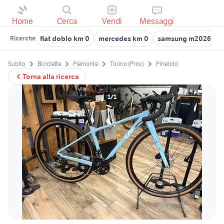
Home
Cerca
Vendi
Messaggi
fiat doblo km 0
mercedes km 0
samsung m2026
l
Ricerche
Subito
Biciclette
Piemonte
Torino (Prov)
Pinerolo
Torna alla ricerca
1/1