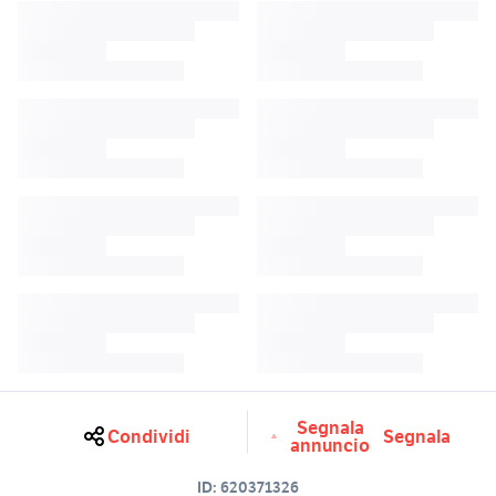
Segnala
Condividi
Segnala
annuncio
ID:
620371326