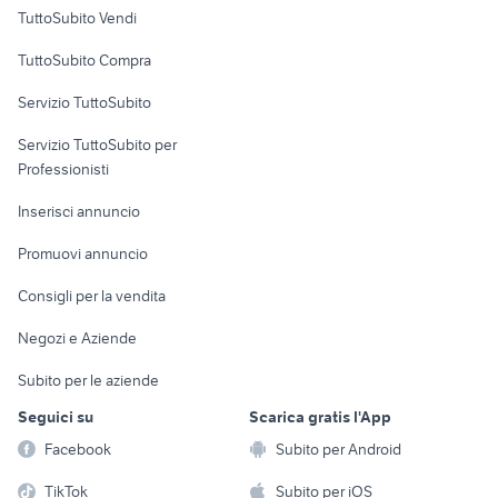
Case vacanza
bici campagnolo
biciclette Cirie
TuttoSubito Vendi
cocker
gallina araucana animali
Uffici e Locali
TuttoSubito Compra
commerciali
maltipoo toy
akita inu cucciolo
Servizio TuttoSubito
elettronica
per la casa e la
sports e hobby
Servizio TuttoSubito per
persona
Informatica
Animali
Professionisti
Arredamento e
Console e
Accessori per
Casalinghi
Inserisci annuncio
Videogiochi
animali
Elettrodomestici
Promuovi annuncio
Audio/Video
Musica e Film
Giardino e Fai da te
Consigli per la vendita
Fotografia
Libri e Riviste
Abbigliamento e
Negozi e Aziende
Telefonia
Strumenti Musicali
Accessori
Subito per le aziende
Sports
Tutto per i bambini
Seguici su
Scarica gratis l'App
Biciclette
Facebook
Subito per Android
Collezionismo
TikTok
Subito per iOS