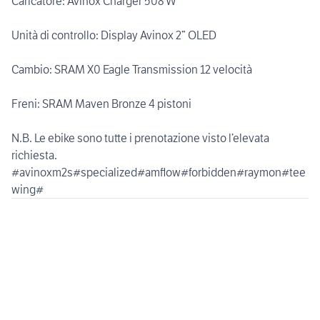
Caricatore: Avinox Charger 508 W
Unità di controllo: Display Avinox 2” OLED
Cambio: SRAM X0 Eagle Transmission 12 velocità
Freni: SRAM Maven Bronze 4 pistoni
N.B. Le ebike sono tutte i prenotazione visto l’elevata
richiesta.
#avinoxm2s#specialized#amflow#forbidden#raymon#tee
wing#