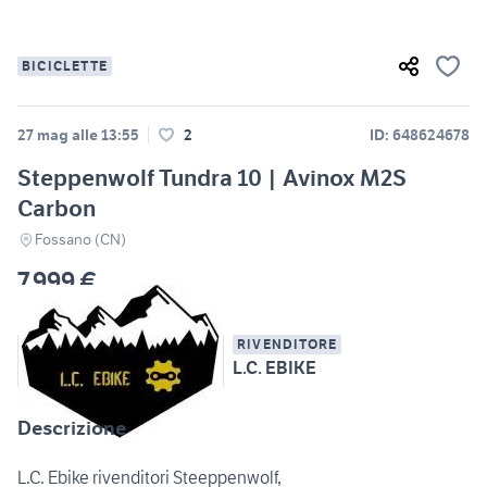
BICICLETTE
27 mag alle 13:55
2
ID: 648624678
Steppenwolf Tundra 10 | Avinox M2S
Carbon
Fossano (CN)
7.999 €
RIVENDITORE
L.C. EBIKE
Descrizione
L.C. Ebike rivenditori Steeppenwolf,