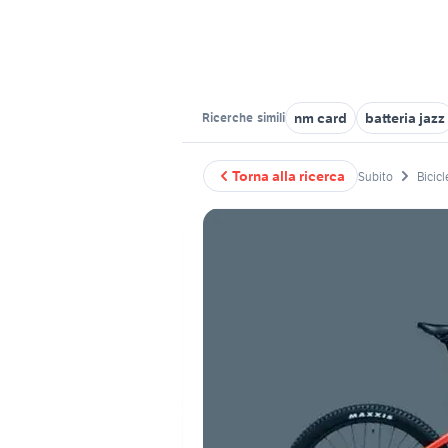
nm card
batteria jazz
Ricerche
simili
Torna alla ricerca
Subito
Bicicl