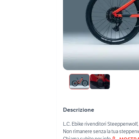
Descrizione
L.C. Ebike rivenditori Steeppenwolf,
Non rimanere senza la tua steppen
Chiama subito per info