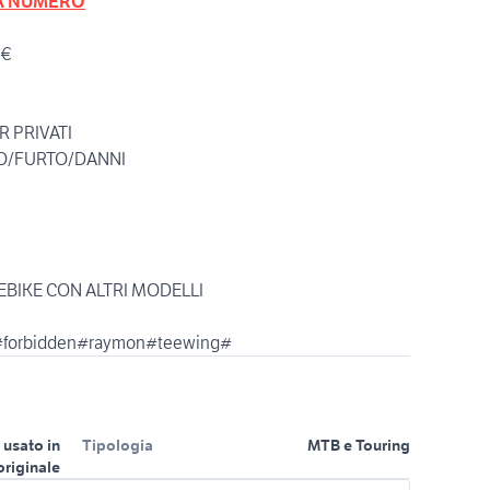
A NUMERO
0€
 PRIVATI
IO/FURTO/DANNI
 EBIKE CON ALTRI MODELLI
#forbidden#raymon#teewing#
 usato in
Tipologia
MTB e Touring
originale