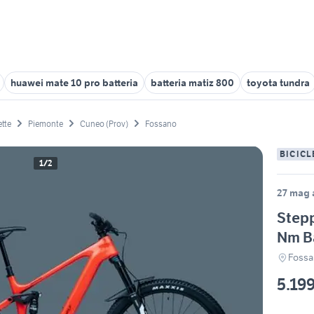
huawei mate 10 pro batteria
batteria matiz 800
toyota tundra
ette
Piemonte
Cuneo (Prov)
Fossano
BICICL
1/2
27 mag a
Stepp
Nm Ba
Fossa
5.19