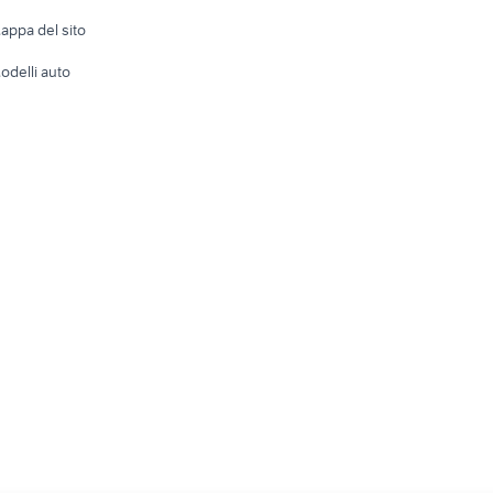
e altro
appa del sito
Tutto per
odelli auto