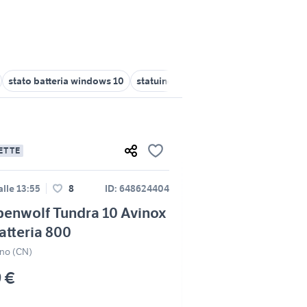
stato batteria windows 10
statuine 800
soffiatore a batteria
ETTE
lle 13:55
8
ID: 648624404
enwolf Tundra 10 Avinox
tteria 800
no (CN)
9 €