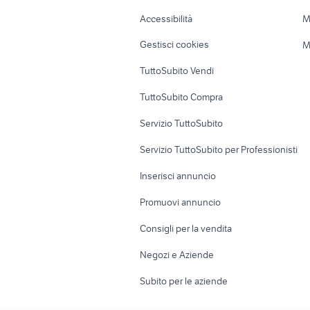
Caravan e Camper
Loft, mansarde 
Accessibilità
M
Veicoli commerciali
Case vacanza
Gestisci cookies
M
Uffici e Locali
TuttoSubito Vendi
commerciali
TuttoSubito Compra
Servizio TuttoSubito
Servizio TuttoSubito per Professionisti
Inserisci annuncio
Promuovi annuncio
Consigli per la vendita
Negozi e Aziende
Subito per le aziende