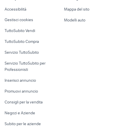
Caravan e Camper
mobile ingresso classico
soprammobili vetro di murano
Accessibilità
Mappa del sito
Loft, mansarde e
Veicoli commerciali
pavimenti arredamento Padova
altro
fasolin
Gestisci cookies
Modelli auto
provincia
Case vacanza
TuttoSubito Vendi
Uffici e Locali
TuttoSubito Compra
commerciali
Servizio TuttoSubito
elettronica
per la casa e la
sports e hobby
Servizio TuttoSubito per
persona
Informatica
Animali
Professionisti
Arredamento e
Console e
Accessori per
Casalinghi
Inserisci annuncio
Videogiochi
animali
Elettrodomestici
Promuovi annuncio
Audio/Video
Musica e Film
Giardino e Fai da te
Consigli per la vendita
Fotografia
Libri e Riviste
Abbigliamento e
Negozi e Aziende
Telefonia
Strumenti Musicali
Accessori
Subito per le aziende
Sports