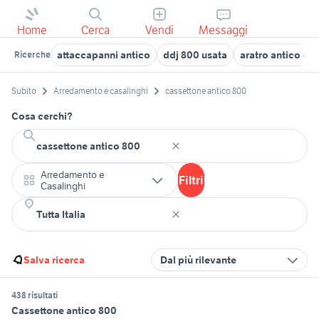
Home
Cerca
Vendi
Messaggi
attaccapanni antico
ddj 800 usata
aratro antico co
Ricerche
Subito
Arredamento e casalinghi
cassettone antico 800
Cosa cerchi?
Arredamento e
Filtri
Casalinghi
Salva ricerca
Dal più rilevante
438 risultati
Cassettone antico 800