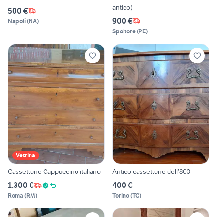
antico)
500 €
900 €
Napoli
(
NA
)
Spoltore
(
PE
)
Vetrina
Cassettone Cappuccino italiano
Antico cassettone dell’800
1.300 €
400 €
Roma
(
RM
)
Torino
(
TO
)