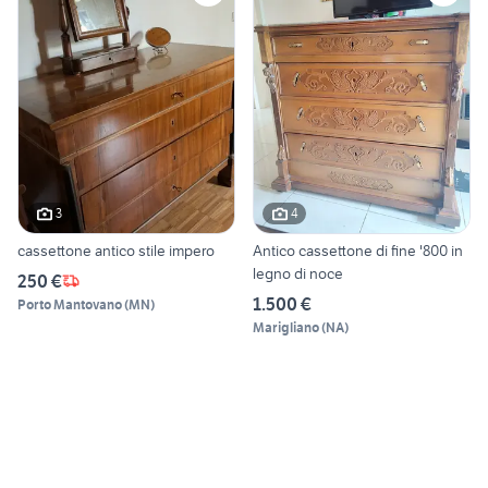
3
4
cassettone antico stile impero
Antico cassettone di fine '800 in
legno di noce
250 €
1.500 €
Porto Mantovano
(
MN
)
Marigliano
(
NA
)