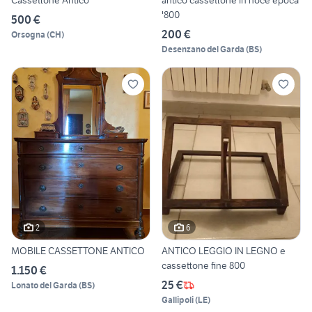
'800
500 €
200 €
Orsogna
(
CH
)
Desenzano del Garda
(
BS
)
2
6
MOBILE CASSETTONE ANTICO
ANTICO LEGGIO IN LEGNO e
cassettone fine 800
1.150 €
25 €
Lonato del Garda
(
BS
)
Gallipoli
(
LE
)