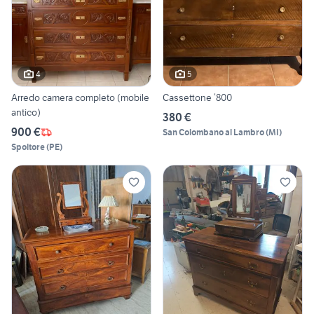
4
5
Arredo camera completo (mobile
Cassettone ‘800
antico)
380 €
900 €
San Colombano al Lambro
(
MI
)
Spoltore
(
PE
)