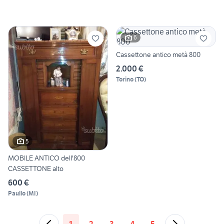
6
Cassettone antico metà 800
2.000 €
Torino
(
TO
)
5
MOBILE ANTICO dell'800
CASSETTONE alto
600 €
Paullo
(
MI
)