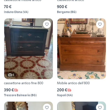
70 €
900 €
Induno Olona
(
VA
)
Bergamo
(
BG
)
6
cassettone antico fine 800
Mobile antico dell’800
390 €
200 €
Trescore Balneario
(
BG
)
Napoli
(
NA
)