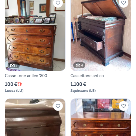
2
4
Cassettone antico ‘800
Cassettone antico
100 €
1.100 €
Lucca
(
LU
)
Squinzano
(
LE
)