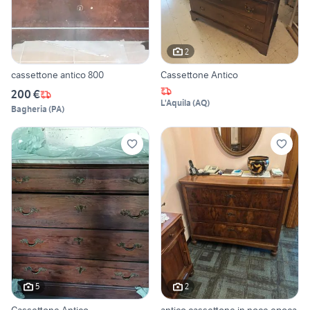
2
cassettone antico 800
Cassettone Antico
200 €
L'Aquila
(
AQ
)
Bagheria
(
PA
)
5
2
Cassettone Antico
antico cassettone in noce epoca