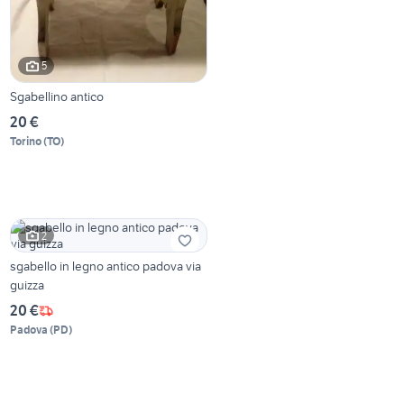
5
Sgabellino antico
20 €
Torino
(
TO
)
2
sgabello in legno antico padova via
guizza
20 €
Padova
(
PD
)