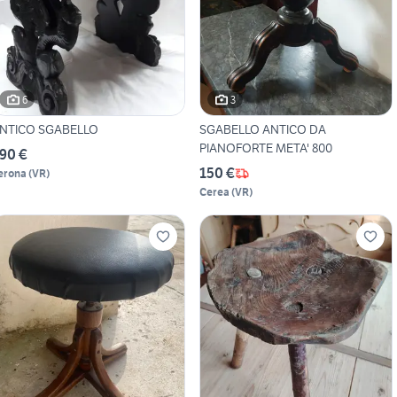
6
3
NTICO SGABELLO
SGABELLO ANTICO DA
PIANOFORTE META' 800
90 €
150 €
erona
(
VR
)
Cerea
(
VR
)