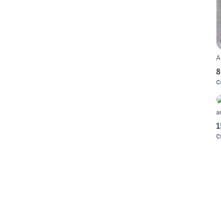
A
8
C
a
1
C