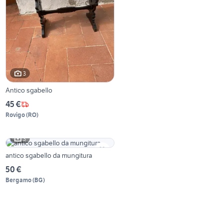
3
Antico sgabello
45 €
Rovigo
(
RO
)
3
antico sgabello da mungitura
50 €
Bergamo
(
BG
)