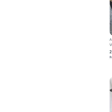
A
V
2
R