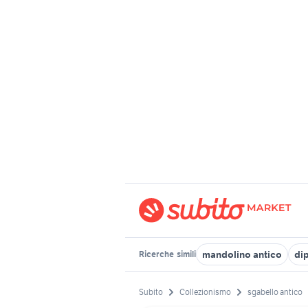
mandolino antico
dip
Ricerche
simili
Subito
Collezionismo
sgabello antico