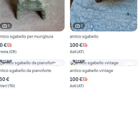
5
3
ntico sgabello per mungitura
antico sgabello
0 €
100 €
rema
(
CR
)
Asti
(
AT
)
4
3
ntico sgabello da pianoforte
antico sgabello vintage
50 €
100 €
hieri
(
TO
)
Asti
(
AT
)