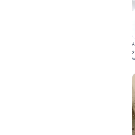
A
2
V