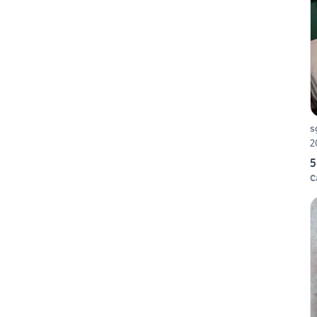
s
2
5
C