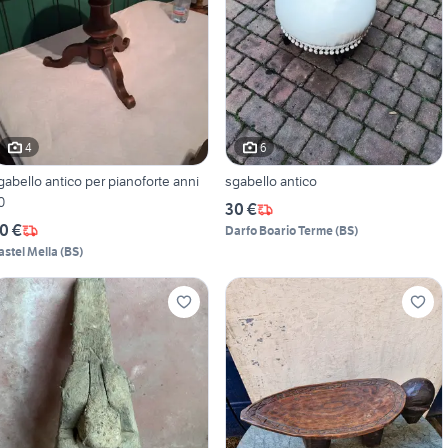
4
6
gabello antico per pianoforte anni
sgabello antico
0
30 €
0 €
Darfo Boario Terme
(
BS
)
astel Mella
(
BS
)