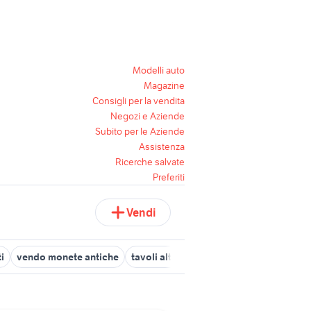
Modelli auto
Magazine
Consigli per la vendita
Negozi e Aziende
Subito per le Aziende
Assistenza
Ricerche salvate
Preferiti
Vendi
i
vendo monete antiche
tavoli alti con sgabelli
lampadario br