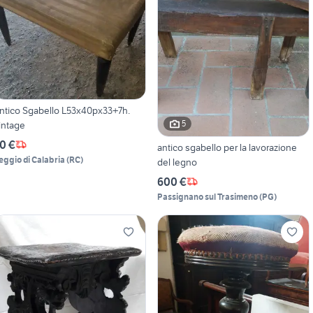
ntico Sgabello L53x40px33+7h.
5
intage
0 €
antico sgabello per la lavorazione
eggio di Calabria
(
RC
)
del legno
600 €
Passignano sul Trasimeno
(
PG
)