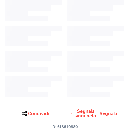
Segnala
Condividi
Segnala
annuncio
ID:
618610880