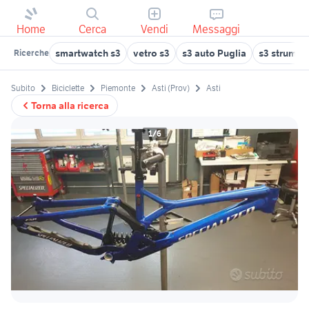
Home
Cerca
Vendi
Messaggi
smartwatch s3
vetro s3
s3 auto Puglia
s3 strument
Ricerche
Subito
Biciclette
Piemonte
Asti (Prov)
Asti
Torna alla ricerca
1/6