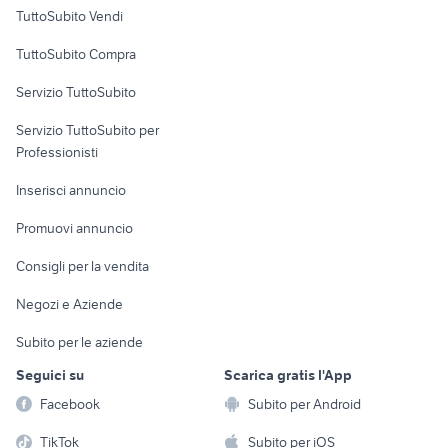
Case vacanza
TuttoSubito Vendi
ebike bosch
bici siena
Uffici e Locali
barra traino bici
taglia 54 bici da corsa
TuttoSubito Compra
commerciali
bici senza pedali
bici bianchi vintage
Servizio TuttoSubito
bici torpado vintage
elettronica
per la casa e la
bici gravel
sports e hobby
Servizio TuttoSubito per
persona
Informatica
Animali
Professionisti
Arredamento e
Console e
Accessori per
Casalinghi
Inserisci annuncio
Videogiochi
animali
Elettrodomestici
Promuovi annuncio
Audio/Video
Musica e Film
Giardino e Fai da te
Consigli per la vendita
Fotografia
Libri e Riviste
Abbigliamento e
Negozi e Aziende
Telefonia
Strumenti Musicali
Accessori
Subito per le aziende
Sports
Tutto per i bambini
Seguici su
Scarica gratis l'App
Biciclette
Facebook
Subito per Android
Collezionismo
TikTok
Subito per iOS