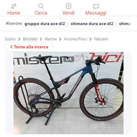
Home
Cerca
Vendi
Messaggi
gruppo dura ace di2
shimano dura ace di2
shimano 
Ricerche
Subito
Biciclette
Marche
Ancona (Prov)
Fabriano
Torna alla ricerca
1/6