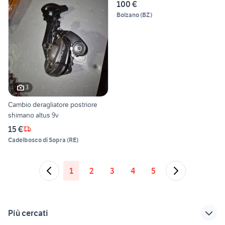
100 €
Bolzano
(
BZ
)
3
Cambio deragliatore postriore
shimano altus 9v
15 €
Cadelbosco di Sopra
(
RE
)
1
2
3
4
5
Più cercati