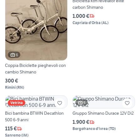
Bicicletta ktm revelator élite
carbon Shimano
1.000 €
Capriata d'Orba
(
AL
)
6
Coppia Biciclette pieghevoli con
cambio Shimano
300 €
Rimini
(
RN
)
6
Vetrina
Bici bambina BTWIN Decathlon
Gruppo Shimano Durace 12V Di2
500 6-9 anni
1.900 €
115 €
Borgofranco d'Ivrea
(
TO
)
Sanremo
(
IM
)