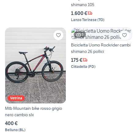
shimano 105
1.600 €
Lanzo Torinese
(
TO
)
5
Bicicletta Uomo Rockrider cambi
shimano 26 pollici
175 €
Cittadella
(
PD
)
Vetrina
Mtb Mountain bike rosso grigio
nero cambio slx
400 €
Belluno
(
BL
)