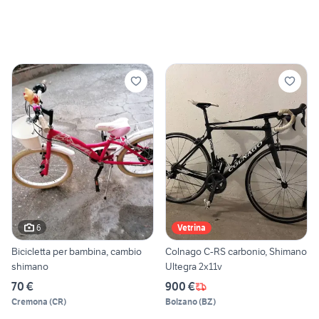
6
Vetrina
Bicicletta per bambina, cambio
Colnago C-RS carbonio, Shimano
shimano
Ultegra 2x11v
70 €
900 €
Cremona
(
CR
)
Bolzano
(
BZ
)