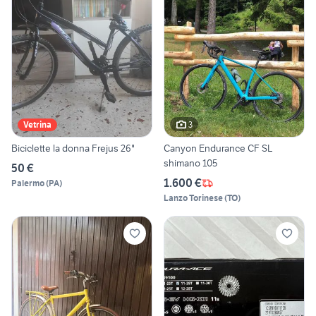
3
Vetrina
Biciclette la donna Frejus 26"
Canyon Endurance CF SL
shimano 105
50 €
1.600 €
Palermo
(
PA
)
Lanzo Torinese
(
TO
)