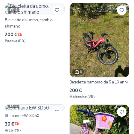
4
Bicicletta da uomo, cambio
shimano
200 €
Padova
(
PD
)
6
Bicicletta bambino da 5 a 10 anni
200 €
Malcesine
(
VR
)
2
Shimano EW-SD50
30 €
Arco
(
TN
)