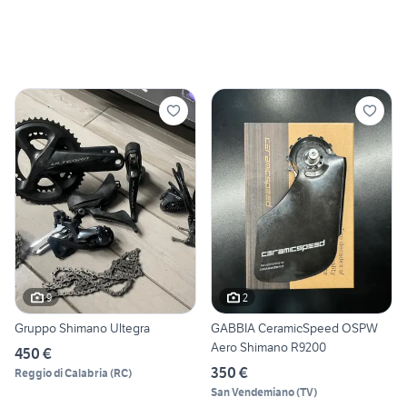
9
2
Gruppo Shimano Ultegra
GABBIA CeramicSpeed OSPW
Aero Shimano R9200
450 €
350 €
Reggio di Calabria
(
RC
)
San Vendemiano
(
TV
)