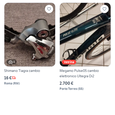
4
Vetrina
Shimano Tiagra cambio
Megamo Pulse05 cambio
elettronico Ultegra Di2
16 €
2.700 €
Roma
(
RM
)
Porto Torres
(
SS
)