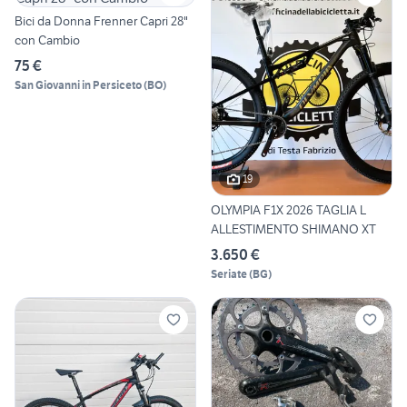
Bici da Donna Frenner Capri 28"
con Cambio
75 €
San Giovanni in Persiceto
(
BO
)
19
OLYMPIA F1X 2026 TAGLIA L
ALLESTIMENTO SHIMANO XT
3.650 €
Seriate
(
BG
)