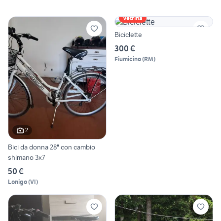
Vetrina
Biciclette
300 €
Fiumicino
(
RM
)
2
Bici da donna 28" con cambio
shimano 3x7
50 €
Lonigo
(
VI
)