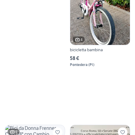
4
bicicletta bambina
58 €
Pontedera
(
PI
)
6