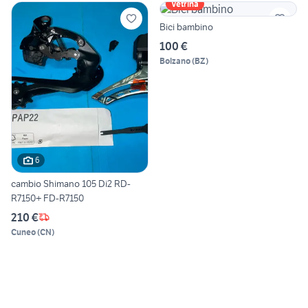
Vetrina
Bici bambino
100 €
Bolzano
(
BZ
)
6
cambio Shimano 105 Di2 RD-
R7150+ FD-R7150
210 €
Cuneo
(
CN
)