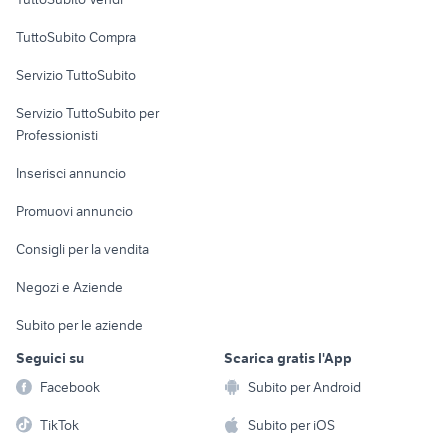
Uffici e Locali
TuttoSubito Compra
commerciali
Servizio TuttoSubito
elettronica
per la casa e la
sports e hobby
Servizio TuttoSubito per
persona
Informatica
Animali
Professionisti
Arredamento e
Console e
Accessori per
Casalinghi
Inserisci annuncio
Videogiochi
animali
Elettrodomestici
Promuovi annuncio
Audio/Video
Musica e Film
Giardino e Fai da te
Consigli per la vendita
Fotografia
Libri e Riviste
Abbigliamento e
Negozi e Aziende
Telefonia
Strumenti Musicali
Accessori
Subito per le aziende
Sports
Tutto per i bambini
Seguici su
Scarica gratis l'App
Biciclette
Facebook
Subito per Android
Collezionismo
TikTok
Subito per iOS