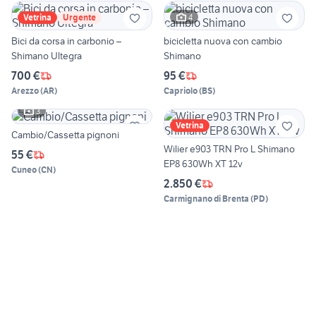
4
Vetrina
Urgente
Bici da corsa in carbonio –
bicicletta nuova con cambio
Shimano Ultegra
Shimano
700 €
95 €
Arezzo
(
AR
)
Capriolo
(
BS
)
3
Vetrina
Cambio/Cassetta pignoni
Wilier e903 TRN Pro L Shimano
55 €
EP8 630Wh XT 12v
Cuneo
(
CN
)
2.850 €
Carmignano di Brenta
(
PD
)