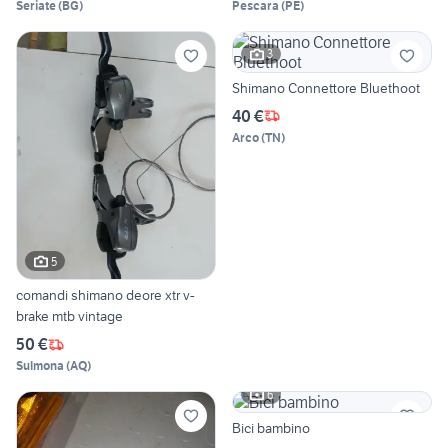
Seriate
(
BG
)
Pescara
(
PE
)
3
Shimano Connettore Bluethoot
40 €
Arco
(
TN
)
5
comandi shimano deore xtr v-
brake mtb vintage
50 €
Sulmona
(
AQ
)
6
Bici bambino