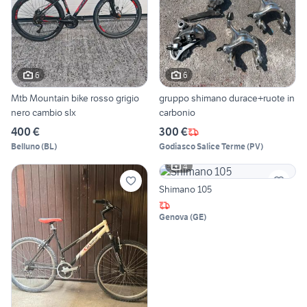
6
6
Mtb Mountain bike rosso grigio
gruppo shimano durace+ruote in
nero cambio slx
carbonio
400 €
300 €
Belluno
(
BL
)
Godiasco Salice Terme
(
PV
)
4
Shimano 105
Genova
(
GE
)