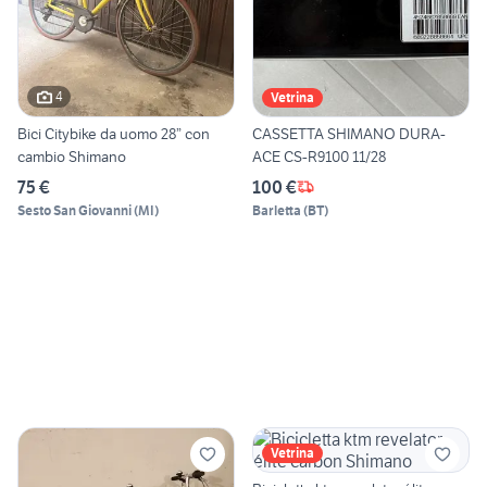
4
Vetrina
Bici Citybike da uomo 28” con
CASSETTA SHIMANO DURA-
cambio Shimano
ACE CS-R9100 11/28
75 €
100 €
Sesto San Giovanni
(
MI
)
Barletta
(
BT
)
Vetrina