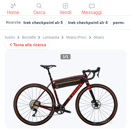
Home
Cerca
Vendi
Messaggi
trek checkpoint alr 5
trek checkpoint alr 4
permute 
Ricerche
Subito
Biciclette
Lombardia
Milano (Prov)
Milano
Torna alla ricerca
1/1