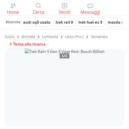
Home
Cerca
Vendi
Messaggi
audi sq5 usata
trek rail 9
trek fuel ex 5
mazda cx5
Ricerche
Subito
Biciclette
Lombardia
Lecco (Prov)
Valmadrera
Torna alla ricerca
1/1