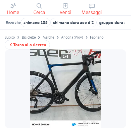
Home
Cerca
Vendi
Messaggi
shimano 105
shimano dura ace di2
gruppo dura ace
Ricerche
Subito
Biciclette
Marche
Ancona (Prov)
Fabriano
Torna alla ricerca
1/6