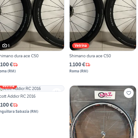
6
Vetrina
himano dura ace C50
Shimano dura ace C50
.100 €
1.100 €
oma
(
RM
)
Roma
(
RM
)
Vetrina
cott Addicr RC 2016
.100 €
nguillara Sabazia
(
RM
)