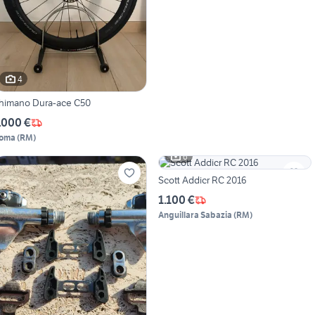
4
himano Dura-ace C50
.000 €
oma
(
RM
)
6
Scott Addicr RC 2016
1.100 €
Anguillara Sabazia
(
RM
)