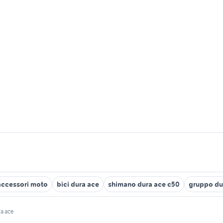
accessori moto
bici dura ace
shimano dura ace c50
gruppo du
a ace