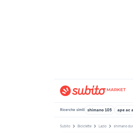
shimano 105
ape ac 
Ricerche
simili
Subito
Biciclette
Lazio
shimano dur