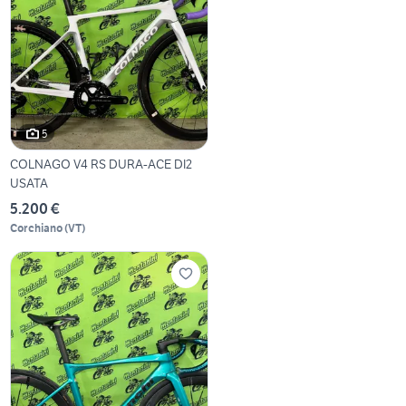
5
COLNAGO V4 RS DURA-ACE DI2
USATA
5.200 €
Corchiano
(
VT
)