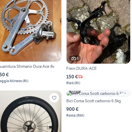
6
uarnitura Shimano Dura Ace 8v
Freni DURA-ACE
50 €
150 €
oggio Mirteto
(
RI
)
Rieti
(
RI
)
6
Bici Corsa Scott carbonio 6.5kg
900 €
Roma
(
RM
)