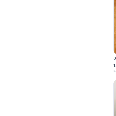
G
1
P