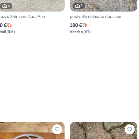
4
3
ozzo Shimano Dura Ace
pedivelle shimano dura ace
0 €
180 €
voli
(
RM
)
Viterbo
(
VT
)