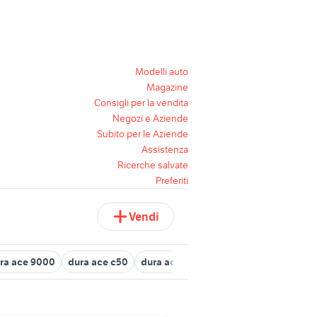
Modelli auto
Magazine
Consigli per la vendita
Negozi e Aziende
Subito per le Aziende
Assistenza
Ricerche salvate
Preferiti
Vendi
ra ace 9000
dura ace c50
dura ace 7900 biciclette
guarnitura