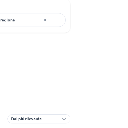
Dal più rilevante