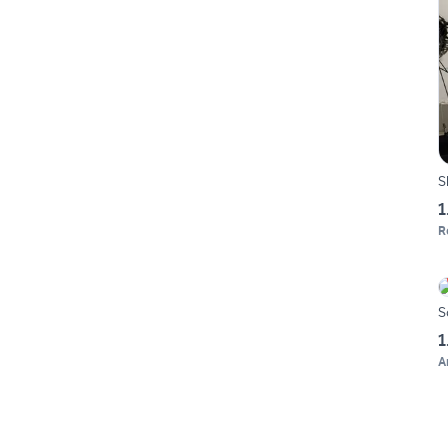
S
1
R
S
1
A