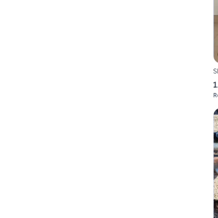
S
1
R