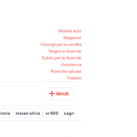
Modelli auto
Magazine
Consigli per la vendita
Negozi e Aziende
Subito per le Aziende
Assistenza
Ricerche salvate
Preferiti
Vendi
incia
nissan silvia
xr 600
cagiva mito 125 usata
auto usate 