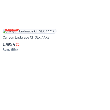
Vetrina
Canyon Endurace CF SLX 7 AXS
1.495 €
Roma
(
RM
)