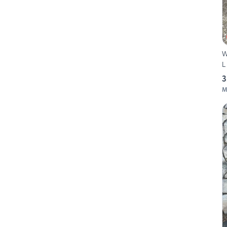
W
L
3
M