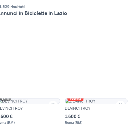
1.529 risultati
nnunci in Biciclette in Lazio
6
Vetrina
EVINCI TROY
DEVINCI TROY
.600 €
1.600 €
oma
(
RM
)
Roma
(
RM
)