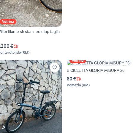
Vetrina
ilier filante slr stam red etap taglia
.200 €
onterotondo
(
RM
)
Vetrina
BICICLETTA GLORIA MISURA 26
80 €
Pomezia
(
RM
)