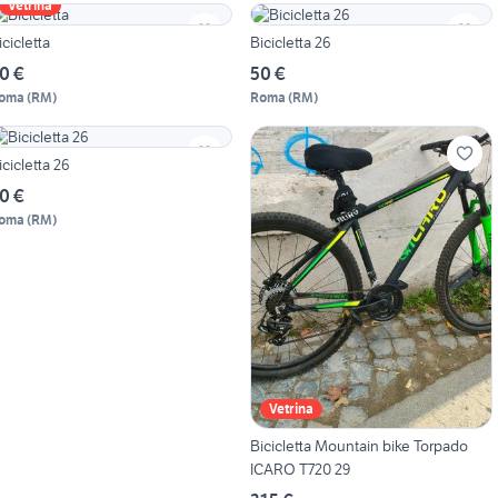
Vetrina
icicletta
Bicicletta 26
0 €
50 €
oma
(
RM
)
Roma
(
RM
)
icicletta 26
0 €
oma
(
RM
)
Vetrina
Bicicletta Mountain bike Torpado
ICARO T720 29