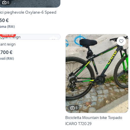
6
ici pieghevole Oxylane-6 Speed
50 €
oma
(
RM
)
Vetrina
iant reign
.700 €
voli
(
RM
)
5
Bicicletta Mountain bike Torpado
ICARO T720 29