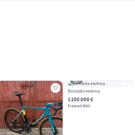
2
Bicicletta elettrica
1.100.000 €
Frascati
(
RM
)