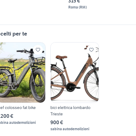
315 €
Roma
(
RM
)
celti per te
ief colosseo fat bike
bici elettrica lombardo
Trieste
.200 €
900 €
abina autodemolizioni
sabina autodemolizioni