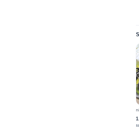
S
n
1
s