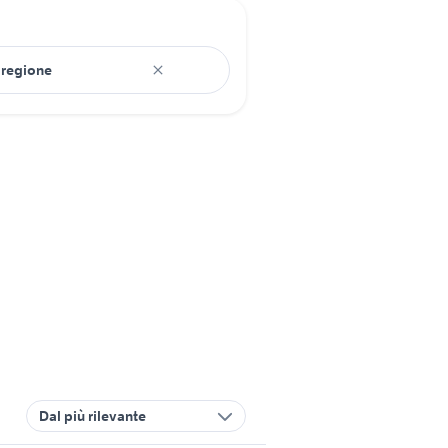
Dal più rilevante