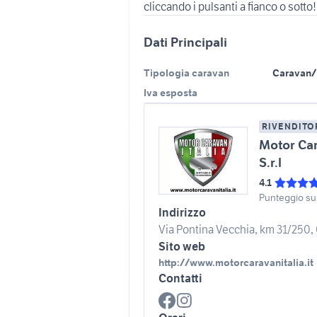
Dati Principali
Tipologia caravan
Caravan/
Iva esposta
RIVENDITO
Motor Car
S.r.l
4.1
Punteggio su
Indirizzo
Via Pontina Vecchia, km 31/250,
Sito web
http://www.motorcaravanitalia.it
Contatti