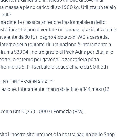
a massa a pieno carico di soli 900 kg. Utilizza un telaio
letto.
a dinette classica anteriore trasformabile in letto
posteriore che può diventare un garage, grazie al volume
trivalente da 80 lt, il bagno è dotato di WC a cassetta,
'interno della roulotte l'illuminazione è interamente a
Truma S3004. Inoltre grazie al Pack Adria per L'Italia, è
ortello esterno per gavone, la zanzariera porta
Therme da 5 lt, il serbatoio acque chiare da 50 lt ed il
 IN CONCESSIONARIA °°°
azione. Interamente finanziabile fino a 144 mesi (12
Vecchia Km 31,250 - 00071 Pomezia (RM) -
ita il nostro sito internet o la nostra pagina dello Shop,