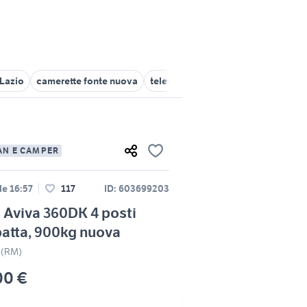
 Lazio
camerette fonte nuova
telefonia Fonte Nuova
fiat fonte
AN E CAMPER
le 16:57
117
ID: 603699203
 Aviva 360DK 4 posti
atta, 900kg nuova
 (RM)
00 €