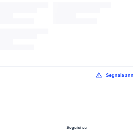
Segnala an
mpeggio 4 posti
elettrodomestici Fonte
4x4 Frosinone prov
Nuova
 usata rieti
divani 2 posti in lazio
fuoristrada 4x4 usati
lavoro e servizi
elettronica
per la casa e la
adria camper
pick up 4x4 usati piemonte
iveco daily 4x4 cam
Seguici su
person
Offerte di lavoro
Informatica