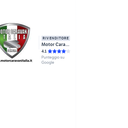
RIVENDITORE
Motor Caravan Italia - Global Green S.r.l
4.1
Punteggio su
Google