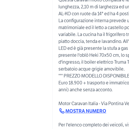
lunghezza, 2,10 m di larghezza ed un
AL-KO con ruote da 14" ed ha 4 posti 
La configurazione interna prevede un
matrimoniale ed il letto a castello 
variabile. La cucina ha il frigorifero 
piatto doccia, tenda e lavandino. All
LED ed è già presente la stufa a gas 
presente l'oblò Heki 70x50 cm, lo sp
d'ingresso, il boiler elettrico Truma 
serbatoio acque grigie amovibile.
°°° PREZZO MODELLO DISPONIBILE
Euro 18.900 + trasporto e immatricol
anni) anche senza acconto.
Motor Caravan Italia - Via Pontina 
MOSTRA NUMERO
Per l'elenco completo dei veicoli, vis