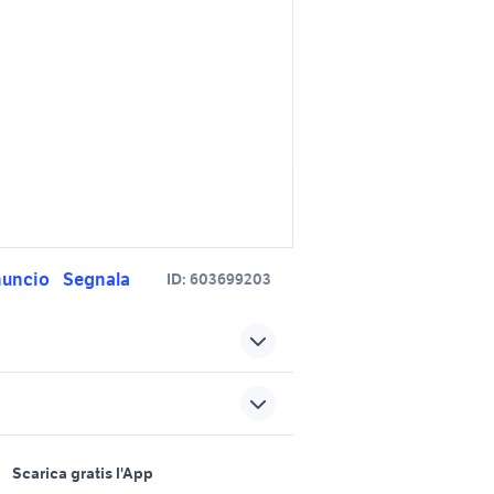
nuncio
Segnala
ID:
603699203
incia
audio e video fonte nuova
 lazio
folletto vk 150 nuova Lazio
sports e hobby
per
opel frontera 4x4
a
Scarica gratis l'App
Animali