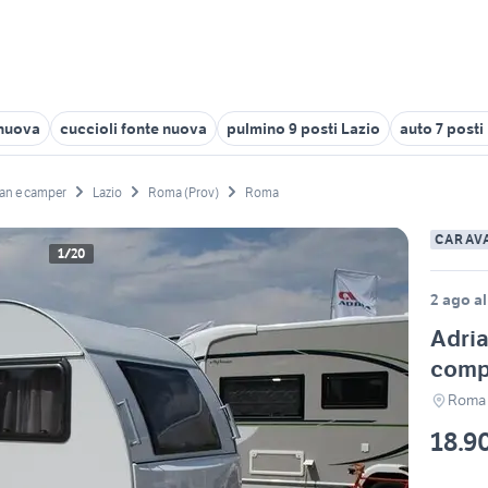
 nuova
cuccioli fonte nuova
pulmino 9 posti Lazio
auto 7 posti
an e camper
Lazio
Roma (Prov)
Roma
CARAV
1/20
2 ago al
Adria
comp
Roma
18.9