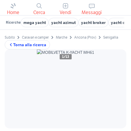
Home
Cerca
Vendi
Messaggi
mega yacht
yacht azimut
yacht broker
yacht col
Ricerche
Subito
Caravan e camper
Marche
Ancona (Prov)
Senigallia
Torna alla ricerca
1/13