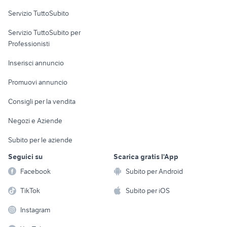
burstner camper Veneto
arca camper
Servizio TuttoSubito
elettronica
per la casa e la
sports e hobby
Servizio TuttoSubito per
persona
Informatica
Animali
Professionisti
Arredamento e
Console e
Accessori per
Casalinghi
Inserisci annuncio
Videogiochi
animali
Elettrodomestici
Promuovi annuncio
Audio/Video
Musica e Film
Giardino e Fai da te
Consigli per la vendita
Fotografia
Libri e Riviste
Abbigliamento e
Negozi e Aziende
Telefonia
Strumenti Musicali
Accessori
Subito per le aziende
Sports
Tutto per i bambini
Seguici su
Scarica gratis l'App
Biciclette
Facebook
Subito per Android
Collezionismo
TikTok
Subito per iOS
Instagram