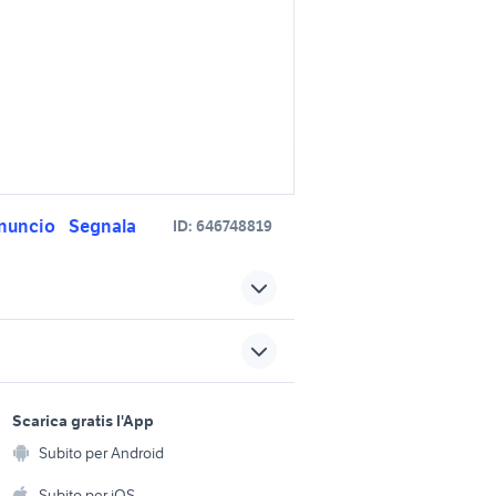
nuncio
Segnala
ID:
646748819
konig summit
camper piccoli
ia
camper burstner
sports e hobby
a
Scarica gratis l'App
kentucky estro 5
Animali
Subito per Android
ento e
roller camper
Accessori per animali
hi
Subito per iOS