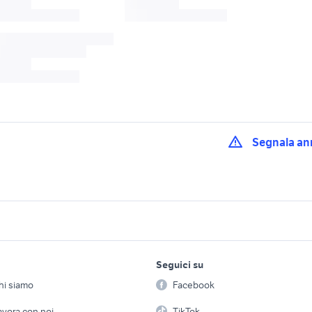
Segnala an
e summit series
cell plus
nova plus
500 euro
iveco daily 4x4 camper
adria twin camper
ucato usato
camper fuoristrada
camper usati chiogg
lavoro e servizi
elettronica
per la casa e la
Seguici su
person
 camper Veneto
camper usati umbria
elnagh marlin 58
Offerte di lavoro
Informatica
hi siamo
Facebook
Arredam
doppio asse
camper Mantova
camper saronno
etto
Servizi
Console e Videogiochi
Casaling
avora con noi
TikTok