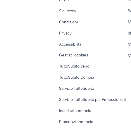
casa mobile camper
Moto e Scooter
Ville singole e
euroyach
Piemonte
Sicurezza
S
Accessori Moto
Terreni e rustic
Condizioni
M
Nautica
Garage e box
Privacy
I
Caravan e Camper
Loft, mansarde 
Accessibilità
M
Veicoli commerciali
Case vacanza
Gestisci cookies
M
Uffici e Locali
TuttoSubito Vendi
commerciali
TuttoSubito Compra
Servizio TuttoSubito
Servizio TuttoSubito per Professionisti
Inserisci annuncio
Promuovi annuncio