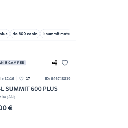
plus
rio 600 cabin
k summit motori
motoslitta ski doo summit
AN E CAMPER
lle 12:16
17
ID: 646748819
L SUMMIT 600 PLUS
llia (AN)
00 €