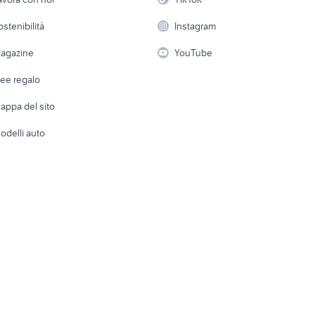
semintegrale camper Emilia
 a schiera
Candidati in cerca di
Audio/Video
t camper
portamoto camper
Elettrod
ostenibilità
Romagna
Instagram
lavoro
i
Fotografia
Giardino 
agazine
YouTube
Attrezzature di lavoro
Telefonia
Abbigli
dee regalo
Accesso
e altro
appa del sito
Tutto per
odelli auto