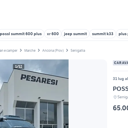
possl summit 600 plus
xr 600
jeep summit
summit k33
plus 
an e camper
Marche
Ancona (Prov)
Senigallia
CARAV
1/12
31 lug a
POSS
Seniga
65.0