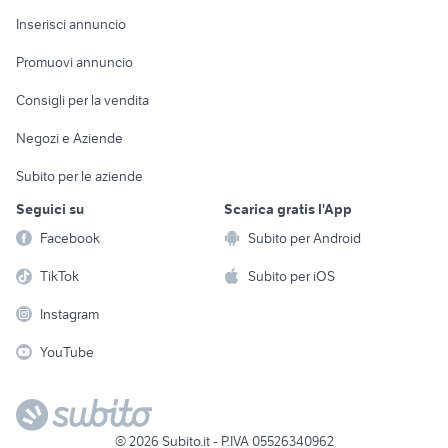
Arredamento e
Console e
Accessori per
Casalinghi
Inserisci annuncio
Videogiochi
animali
Elettrodomestici
Promuovi annuncio
Audio/Video
Musica e Film
Giardino e Fai da te
Consigli per la vendita
Fotografia
Libri e Riviste
Abbigliamento e
Negozi e Aziende
Telefonia
Strumenti Musicali
Accessori
Subito per le aziende
Sports
Tutto per i bambini
Seguici su
Scarica gratis l'App
Biciclette
Facebook
Subito per Android
Collezionismo
TikTok
Subito per iOS
Instagram
YouTube
©
2026
Subito.it - P.IVA 05526340962