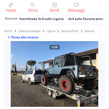
Home
Cerca
Vendi
Messaggi
fuoristrada 4x4 auto Liguria
4x4 auto Savona provinc
Ricerche
Subito
Caravan e camper
Liguria
Savona (Prov)
Savona
Torna alla ricerca
1/19