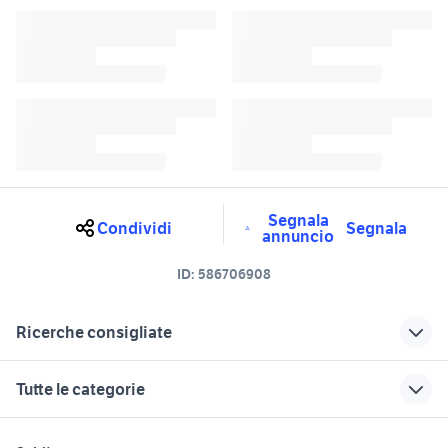
Segnala
Condividi
Segnala
annuncio
ID:
586706908
Ricerche consigliate
carrello elevatore Liguria
panda 4x4 auto Imperia
Tutte le categorie
fiat panda 4x4 genova e
auto bmw x5 Liguria
provincia
motori
immobili
lavoro e servizi