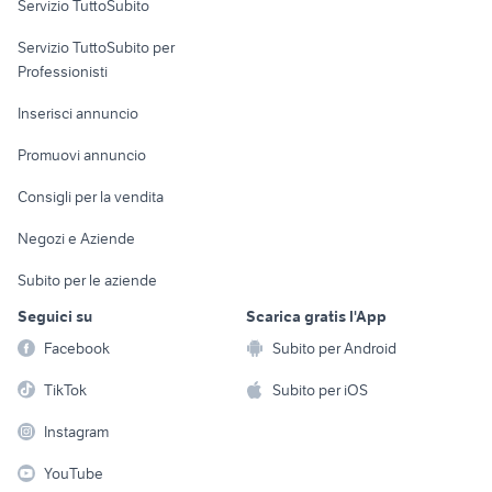
Servizio TuttoSubito
obiettivo canon 18 55 is
elettronica
per la casa e la
fujifilm x-t100
sports e hobby
Servizio TuttoSubito per
persona
Informatica
Animali
Professionisti
Arredamento e
Console e
Accessori per
Casalinghi
Inserisci annuncio
Videogiochi
animali
Elettrodomestici
Promuovi annuncio
Audio/Video
Musica e Film
Giardino e Fai da te
Consigli per la vendita
Fotografia
Libri e Riviste
Abbigliamento e
Negozi e Aziende
Telefonia
Strumenti Musicali
Accessori
Subito per le aziende
Sports
Tutto per i bambini
Seguici su
Scarica gratis l'App
Biciclette
Facebook
Subito per Android
Collezionismo
TikTok
Subito per iOS
Instagram
YouTube