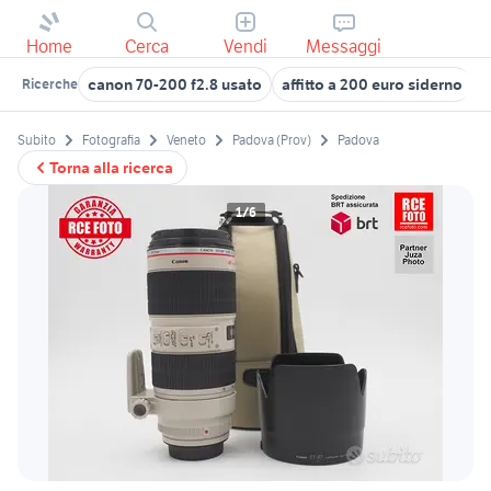
Home
Cerca
Vendi
Messaggi
canon 70-200 f2.8 usato
affitto a 200 euro siderno
c
Ricerche
Subito
Fotografia
Veneto
Padova (Prov)
Padova
Torna alla ricerca
1/6