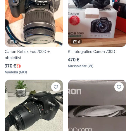
6
6
Canon Reflex Eos 700D +
Kit fotografico Canon 700D
obbiettivi
470 €
370 €
Mussolente
(
VI
)
Modena
(
MO
)