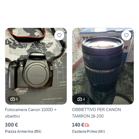
6
4
Fotocamera Canon 1100D +
OBBIETTIVO PER CANON
obiettivi
TAMRON 18-200
300 €
140 €
Piazza Armerina
(
EN
)
Castano Primo
(
MI
)