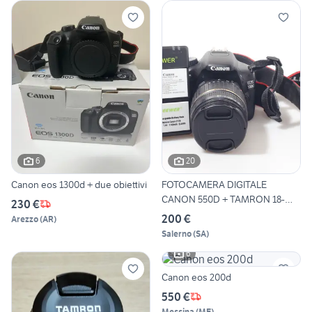
6
20
Canon eos 1300d + due obiettivi
FOTOCAMERA DIGITALE
CANON 550D + TAMRON 18-
230 €
200.
200 €
Arezzo
(
AR
)
Salerno
(
SA
)
6
Canon eos 200d
550 €
Messina
(
ME
)