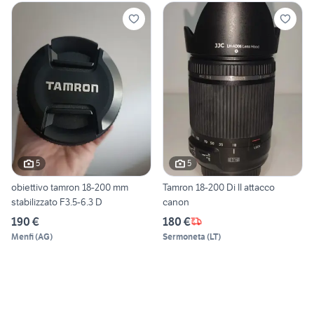
5
5
obiettivo tamron 18-200 mm
Tamron 18-200 Di II attacco
stabilizzato F3.5-6.3 D
canon
190 €
180 €
Menfi
(
AG
)
Sermoneta
(
LT
)