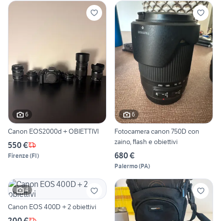
6
6
Canon EOS2000d + OBIETTIVI
Fotocamera canon 750D con
zaino, flash e obiettivi
550 €
680 €
Firenze
(
FI
)
Palermo
(
PA
)
4
Canon EOS 400D + 2 obiettivi
200 €