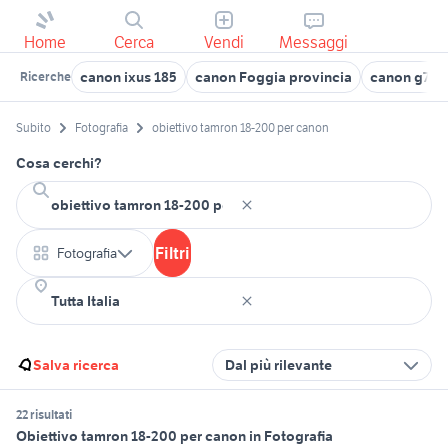
Home
Cerca
Vendi
Messaggi
canon ixus 185
canon Foggia provincia
canon g7 ma
Ricerche
Subito
Fotografia
obiettivo tamron 18-200 per canon
Cosa cerchi?
Filtri
Fotografia
Salva ricerca
Dal più rilevante
22 risultati
Obiettivo tamron 18-200 per canon in Fotografia