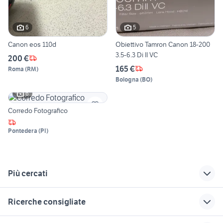
6
5
Canon eos 110d
Obiettivo Tamron Canon 18-200
3.5-6.3 Di II VC
200 €
165 €
Roma
(
RM
)
Bologna
(
BO
)
6
Corredo Fotografico
Pontedera
(
PI
)
Più cercati
Correlati
Richerche simili
Suggerimenti
Ricerche consigliate
obiettivo canon 2.8
obiettivi canon eos
zeiss ikon ikonta
m
fotografia
nikon coolpix s570
dji 4 drone
obiettivi tamron per