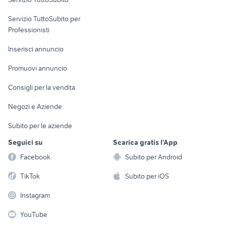
elettronica
per la casa e la
sports e hobby
Servizio TuttoSubito per
persona
Informatica
Animali
Professionisti
Arredamento e
Console e
Accessori per
Casalinghi
Inserisci annuncio
Videogiochi
animali
Elettrodomestici
Promuovi annuncio
Audio/Video
Musica e Film
Giardino e Fai da te
Consigli per la vendita
Fotografia
Libri e Riviste
Abbigliamento e
Negozi e Aziende
Telefonia
Strumenti Musicali
Accessori
Subito per le aziende
Sports
Tutto per i bambini
Seguici su
Scarica gratis l'App
Biciclette
Facebook
Subito per Android
Collezionismo
TikTok
Subito per iOS
Instagram
YouTube