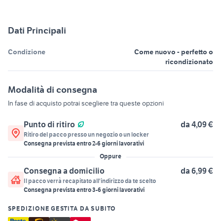
Dati Principali
Condizione
Come nuovo - perfetto o
ricondizionato
Modalità di consegna
In fase di acquisto potrai scegliere tra queste opzioni
Punto di ritiro
da 4,09 €
Ritiro del pacco presso un negozio o un locker
Consegna prevista entro
2
-
6
giorni lavorativi
Oppure
Consegna a domicilio
da 6,99 €
Il pacco verrà recapitato all'indirizzo da te scelto
Consegna prevista entro
3
-
6
giorni lavorativi
SPEDIZIONE GESTITA DA SUBITO