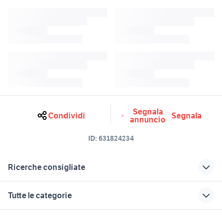
Segnala
Condividi
Segnala
annuncio
ID:
631824234
Ricerche consigliate
cartucce epson 16
stampanti epson xp
Tutte le categorie
epson stylus pro
epson 29
stampante epson stylus
motori
immobili
lavoro e servizi
suzuki 410 usate