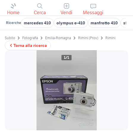
Home
Cerca
Vendi
Messaggi
mercedes 410
olympus e-410
manfrotto 410
stam
Ricerche
Subito
Fotografia
Emilia-Romagna
Rimini (Prov)
Rimini
Torna alla ricerca
1/1