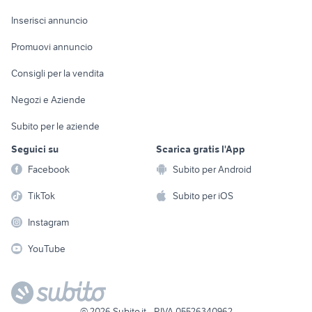
Arredamento e
Console e
Accessori per
Casalinghi
Inserisci annuncio
Videogiochi
animali
Elettrodomestici
Promuovi annuncio
Audio/Video
Musica e Film
Giardino e Fai da te
Consigli per la vendita
Fotografia
Libri e Riviste
Abbigliamento e
Negozi e Aziende
Telefonia
Strumenti Musicali
Accessori
Subito per le aziende
Sports
Tutto per i bambini
Seguici su
Scarica gratis l'App
Biciclette
Facebook
Subito per Android
Collezionismo
TikTok
Subito per iOS
Instagram
YouTube
©
2026
Subito.it - P.IVA 05526340962