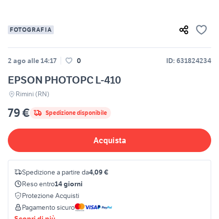
FOTOGRAFIA
2 ago alle 14:17
0
ID: 631824234
EPSON PHOTOPC L-410
Rimini (RN)
79 €
Spedizione disponibile
Acquista
Spedizione a partire da
4,09 €
Reso entro
14 giorni
Protezione Acquisti
Pagamento sicuro
Scopri di più