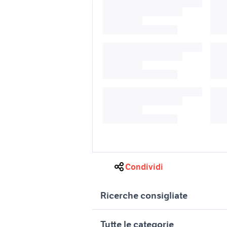
Condividi
Ricerche consigliate
auto dr dr dr 5 Campania
lg g4 nu
Tutte le categorie