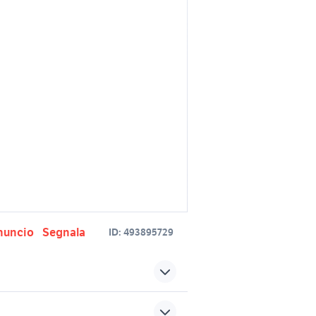
nuncio
Segnala
ID:
493895729
dr motor dr3