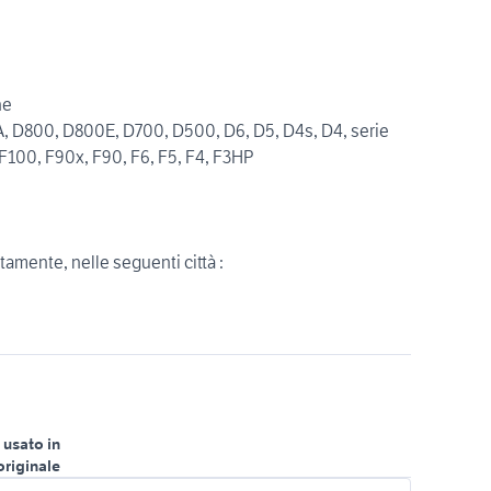
ne
A, D800, D800E, D700, D500, D6, D5, D4s, D4, serie
, F100, F90x, F90, F6, F5, F4, F3HP
amente, nelle seguenti città :
 usato in
originale