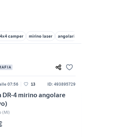
 4x4 camper
mirino laser
angolari
mirin
golf 4 r32
RAFIA
alle 07:56
13
ID: 493895729
 DR-4 mirino angolare
vo)
o (MI)
€