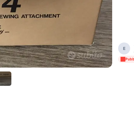
E
Pubb