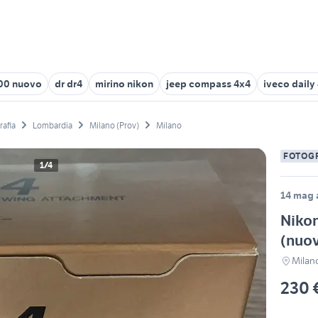
00 nuovo
dr dr4
mirino nikon
jeep compass 4x4
iveco daily
rafia
Lombardia
Milano (Prov)
Milano
FOTOG
1/4
14 mag 
Nikon
(nuo
Milan
230 