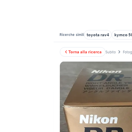
toyota rav4
kymco 5
Ricerche
simili
Torna alla ricerca
Subito
Fotog