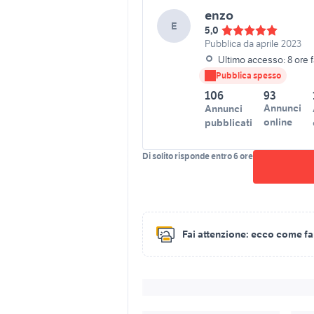
enzo
E
5,0
Pubblica da aprile 2023
Ultimo accesso: 8 ore 
Pubblica spesso
106
93
Annunci
Annunci
online
pubblicati
Di solito risponde entro 6 ore
Fai attenzione:
ecco come fare