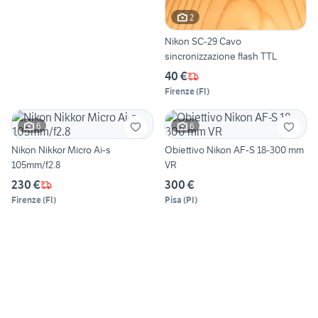
2
Nikon SC-29 Cavo
sincronizzazione flash TTL
40 €
Firenze
(
FI
)
6
6
Nikon Nikkor Micro Ai-s
Obiettivo Nikon AF-S 18-300 mm
105mm/f2.8
VR
230 €
300 €
Firenze
(
FI
)
Pisa
(
PI
)