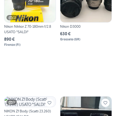
13
Nikon Nikkor Z 70-180mm f/2.8
Nikon D3000
USATO "SALDI"
630 €
890 €
Grosseto
(
GR
)
Firenze
(
FI
)
9
NIKON Zf Body (Scatti 23.260)