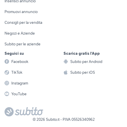
Casalinghi
Inserisci annuncio
Videogiochi
animali
Elettrodomestici
Promuovi annuncio
Audio/Video
Musica e Film
Giardino e Fai da te
Consigli per la vendita
Fotografia
Libri e Riviste
Abbigliamento e
Negozi e Aziende
Telefonia
Strumenti Musicali
Accessori
Subito per le aziende
Sports
Tutto per i bambini
Seguici su
Scarica gratis l'App
Biciclette
Facebook
Subito per Android
Collezionismo
TikTok
Subito per iOS
Instagram
YouTube
©
2026
Subito.it - P.IVA 05526340962