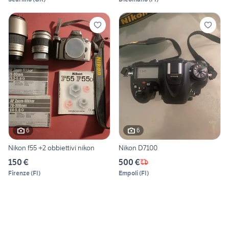
6
6
Nikon f55 +2 obbiettivi nikon
Nikon D7100
150 €
500 €
Firenze
(
FI
)
Empoli
(
FI
)