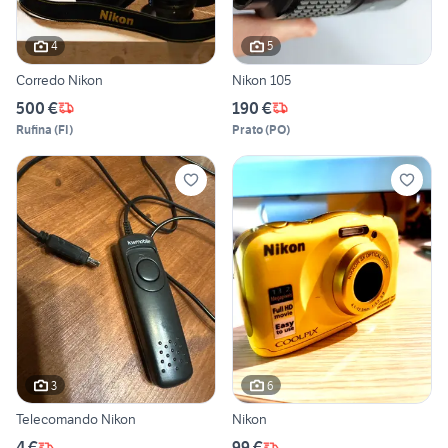
4
5
Corredo Nikon
Nikon 105
500 €
190 €
Rufina
(
FI
)
Prato
(
PO
)
3
6
Telecomando Nikon
Nikon
4 €
99 €