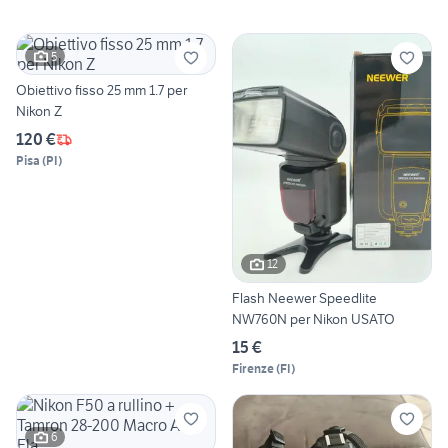
5
Obiettivo fisso 25 mm 1.7 per
Nikon Z
120 €
Pisa
(
PI
)
12
Flash Neewer Speedlite
NW760N per Nikon USATO
15 €
Firenze
(
FI
)
6