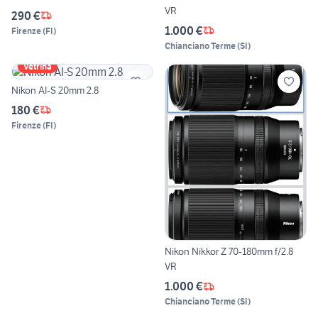
VR
290 €
1.000 €
Firenze
(
FI
)
Chianciano Terme
(
SI
)
Vetrina
Nikon AI-S 20mm 2.8
180 €
Firenze
(
FI
)
Nikon Nikkor Z 70-180mm f/2.8
VR
1.000 €
Chianciano Terme
(
SI
)