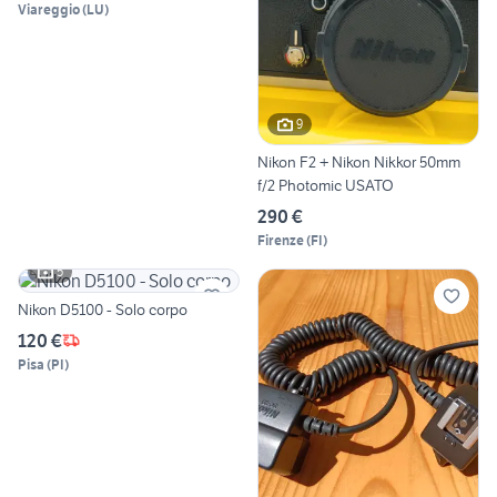
Viareggio
(
LU
)
9
Nikon F2 + Nikon Nikkor 50mm
f/2 Photomic USATO
290 €
Firenze
(
FI
)
5
Nikon D5100 - Solo corpo
120 €
Pisa
(
PI
)