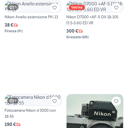
5
Vetrina
Nikon Anello estensione PK-13
Nikon D7000 +AF-S DX 18-105
f3.5-5.6G ED VR
38 €
300 €
Firenze
(
FI
)
Grosseto
(
GR
)
6
Fotocamera Nikon d 5000 con
18-55
190 €