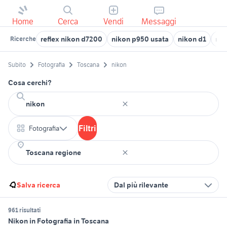
Home
Cerca
Vendi
Messaggi
reflex nikon d7200
nikon p950 usata
nikon d1
nik
Ricerche
Subito
Fotografia
Toscana
nikon
Cosa cerchi?
Filtri
Fotografia
Salva ricerca
Dal più rilevante
961 risultati
Nikon in Fotografia in Toscana