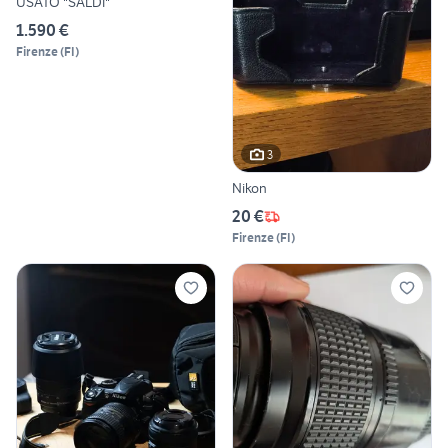
USATO "SALDI"
1.590 €
Firenze
(
FI
)
3
Nikon
20 €
Firenze
(
FI
)