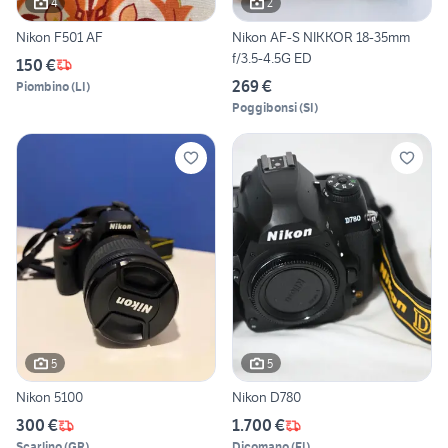
4
2
Nikon F501 AF
Nikon AF-S NIKKOR 18-35mm
f/3.5-4.5G ED
150 €
269 €
Piombino
(
LI
)
Poggibonsi
(
SI
)
5
5
Nikon 5100
Nikon D780
300 €
1.700 €
Scarlino
(
GR
)
Dicomano
(
FI
)