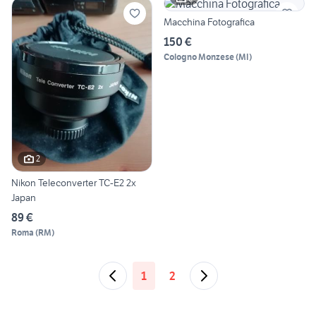
Macchina Fotografica
150 €
Cologno Monzese
(
MI
)
2
Nikon Teleconverter TC-E2 2x
Japan
89 €
Roma
(
RM
)
1
2