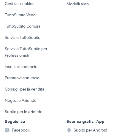
Gestisci cookies
Modelli auto
Case vacanza
TuttoSubito Vendi
Uffici e Locali
TuttoSubito Compra
commerciali
Servizio TuttoSubito
elettronica
per la casa e la
sports e hobby
Servizio TuttoSubito per
persona
Informatica
Animali
Professionisti
Arredamento e
Console e
Accessori per
Casalinghi
Inserisci annuncio
Videogiochi
animali
Elettrodomestici
Promuovi annuncio
Audio/Video
Musica e Film
Giardino e Fai da te
Consigli per la vendita
Fotografia
Libri e Riviste
Abbigliamento e
Negozi e Aziende
Telefonia
Strumenti Musicali
Accessori
Subito per le aziende
Sports
Tutto per i bambini
Seguici su
Scarica gratis l'App
Biciclette
Facebook
Subito per Android