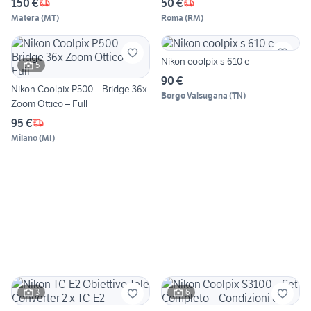
150 €
50 €
Matera
(
MT
)
Roma
(
RM
)
Nikon coolpix s 610 c
5
90 €
Nikon Coolpix P500 – Bridge 36x
Borgo Valsugana
(
TN
)
Zoom Ottico – Full
95 €
Milano
(
MI
)
3
6