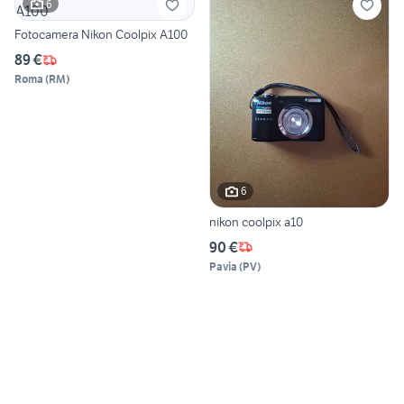
6
Fotocamera Nikon Coolpix A100
89 €
Roma
(
RM
)
6
nikon coolpix a10
90 €
Pavia
(
PV
)