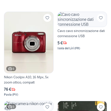
Cavo cavo sincronizzazione dati
connessione USB
5 €
Isola del Liri
(
FR
)
6
Nikon Coolpix A10, 16 Mpx, 5x
zoom ottico, compatt
76 €
Pavia
(
PV
)
5