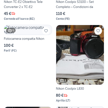
Nikon TC-E2 Obiettivo Tele
Nikon Coolpix S3100 – Set
Converter 2 x TC-E2
Completo – Condizioni da
45 €
110 €
Cornedo all'Isarco
(
BZ
)
Cento
(
FE
)
3
Fotocamera compatta Nikon
100 €
Forli'
(
FC
)
3
Nikon Coolpix L830
80 €
Aprilia
(
LT
)
6