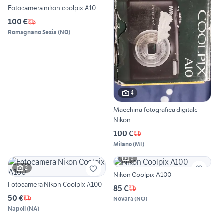
Fotocamera nikon coolpix A10
100 €
Romagnano Sesia
(
NO
)
4
Macchina fotografica digitale
Nikon
100 €
Milano
(
MI
)
6
2
Nikon Coolpix A100
Fotocamera Nikon Coolpix A100
85 €
50 €
Novara
(
NO
)
Napoli
(
NA
)