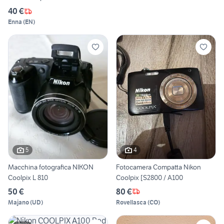
40 €
Enna
(
EN
)
5
4
Macchina fotografica NIKON
Fotocamera Compatta Nikon
Coolpix L 810
Coolpix [S2800 / A100
50 €
80 €
Majano
(
UD
)
Rovellasca
(
CO
)