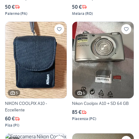
50 €
50 €
Palermo
(
PA
)
Melara
(
RO
)
5
6
NIKON COOLPIX A10 -
Nikon Coolpix A10 + SD 64 GB
Eccellente
85 €
60 €
Piacenza
(
PC
)
Pisa
(
PI
)