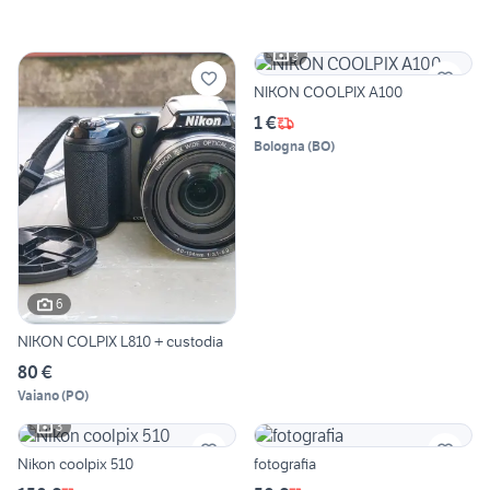
3
NIKON COOLPIX A100
1 €
Bologna
(
BO
)
6
NIKON COLPIX L810 + custodia
80 €
Vaiano
(
PO
)
3
Nikon coolpix 510
fotografia