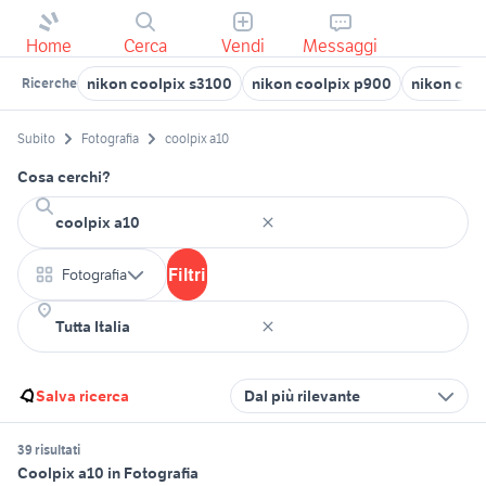
Home
Cerca
Vendi
Messaggi
nikon coolpix s3100
nikon coolpix p900
nikon coo
Ricerche
Subito
Fotografia
coolpix a10
Cosa cerchi?
Filtri
Fotografia
Salva ricerca
Dal più rilevante
39 risultati
Coolpix a10 in Fotografia