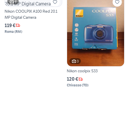
4
Nikon COOLPIX A100 Red 20.1
MP Digital Camera
119 €
Roma
(
RM
)
3
Nikon coolpix S33
120 €
Chivasso
(
TO
)