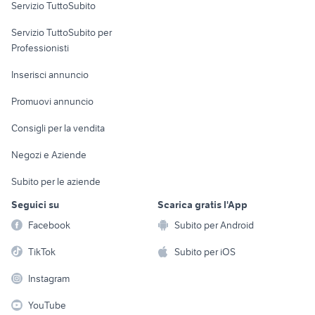
Servizio TuttoSubito
elettronica
per la casa e la
sports e hobby
Servizio TuttoSubito per
persona
Informatica
Animali
Professionisti
Arredamento e
Console e
Accessori per
Casalinghi
Inserisci annuncio
Videogiochi
animali
Elettrodomestici
Promuovi annuncio
Audio/Video
Musica e Film
Giardino e Fai da te
Consigli per la vendita
Fotografia
Libri e Riviste
Abbigliamento e
Negozi e Aziende
Telefonia
Strumenti Musicali
Accessori
Subito per le aziende
Sports
Tutto per i bambini
Seguici su
Scarica gratis l'App
Biciclette
Facebook
Subito per Android
Collezionismo
TikTok
Subito per iOS
Instagram
YouTube