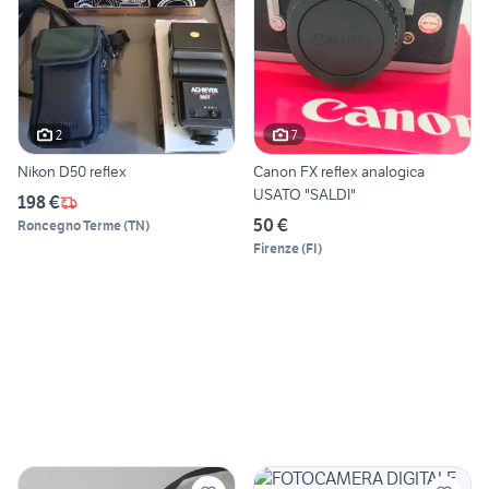
2
7
Nikon D50 reflex
Canon FX reflex analogica
USATO "SALDI"
198 €
50 €
Roncegno Terme
(
TN
)
Firenze
(
FI
)