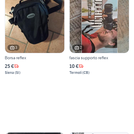
3
2
Borsa reflex
fascia supporto reflex
25 €
10 €
Siena
(
SI
)
Termoli
(
CB
)
2