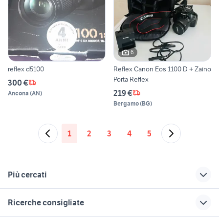
6
reflex d5100
Reflex Canon Eos 1100 D + Zaino
Porta Reflex
300 €
219 €
Ancona
(
AN
)
Bergamo
(
BG
)
1
2
3
4
5
Più cercati
Correlati
Richerche simili
Suggerimenti
Ricerche consigliate
peugeot 206 rc
reflex subacquea
reflex lumix