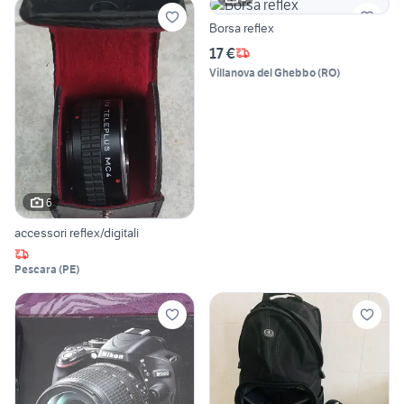
Borsa reflex
17 €
Villanova del Ghebbo
(
RO
)
6
accessori reflex/digitali
Pescara
(
PE
)