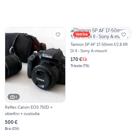
Vetrina
Tamron SP AF 17-50mm f/2.8 XR
Di II - Sony A-mount
170 €
Trieste
(
TS
)
6
Reflex Canon EOS 750D +
obiettivi + custodia
500 €
Bra
(
CN
)