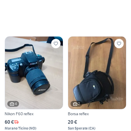
4
2
Nikon F60 reflex
Borsa reflex
60 €
20 €
Marano Ticino
(
NO
)
San Sperate
(
CA
)