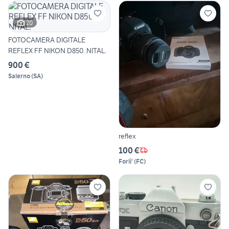
20
FOTOCAMERA DIGITALE
REFLEX FF NIKON D850. NITAL.
900 €
Salerno
(
SA
)
reflex
100 €
Forli'
(
FC
)