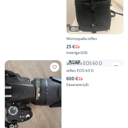
6
Monospalla reflex
25 €
Inverigo
(
CO
)
6
reflex EOS 60 D
600 €
Casarano
(
LE
)
6