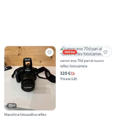
Vetrina
canon eos 70d pari al nuovo
reflex fotocamera
320 €
Tricase
(
LE
)
6
Macchina fotografica reflex