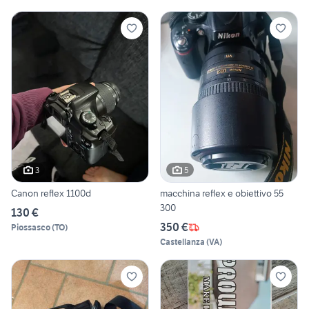
3
5
Canon reflex 1100d
macchina reflex e obiettivo 55
300
130 €
350 €
Piossasco
(
TO
)
Castellanza
(
VA
)