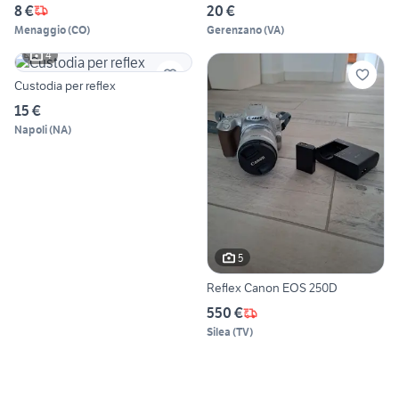
8 €
20 €
Menaggio
(
CO
)
Gerenzano
(
VA
)
4
Custodia per reflex
15 €
Napoli
(
NA
)
5
Reflex Canon EOS 250D
550 €
Silea
(
TV
)