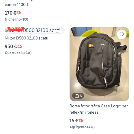
canon 1100d
170 €
Nichelino
(
TO
)
Vetrina
Nikon D500 32100 scatti
950 €
Quartucciu
(
CA
)
6
Borsa fotografica Case Logic per
reflex/mirrorless
15 €
Agrigento
(
AG
)