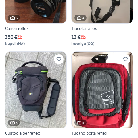
6
4
Canon reflex
Tracolla reflex
250 €
12 €
Napoli
(
NA
)
Inverigo
(
CO
)
3
5
Custodia per reflex
Tucano porta reflex