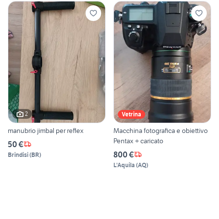
2
Vetrina
manubrio jimbal per reflex
Macchina fotografica e obiettivo
Pentax + caricato
50 €
800 €
Brindisi
(
BR
)
L'Aquila
(
AQ
)