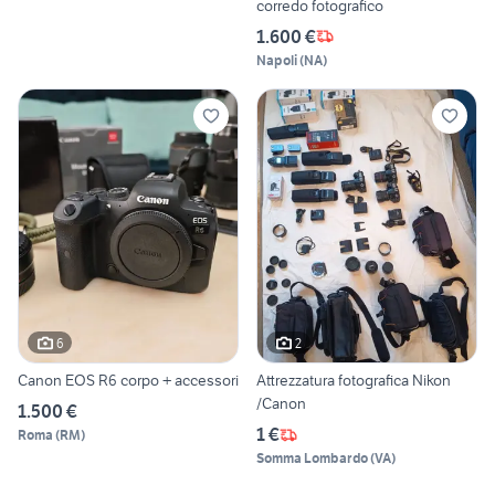
corredo fotografico
1.600 €
Napoli
(
NA
)
6
2
Canon EOS R6 corpo + accessori
Attrezzatura fotografica Nikon
/Canon
1.500 €
1 €
Roma
(
RM
)
Somma Lombardo
(
VA
)