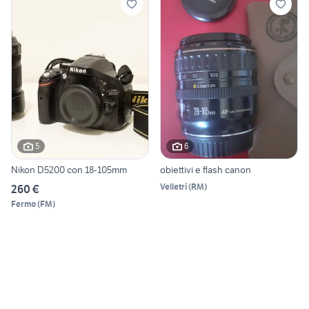
5
6
Nikon D5200 con 18-105mm
obiettivi e flash canon
Velletri
(
RM
)
260 €
Fermo
(
FM
)