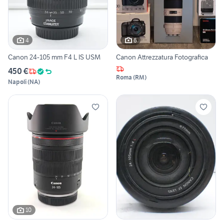
4
6
Canon 24-105 mm F4 L IS USM
Canon Attrezzatura Fotografica
450 €
Roma
(
RM
)
Napoli
(
NA
)
10