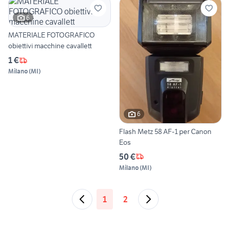
6
MATERIALE FOTOGRAFICO
obiettivi macchine cavallett
1 €
Milano
(
MI
)
6
Flash Metz 58 AF-1 per Canon
Eos
50 €
Milano
(
MI
)
1
2