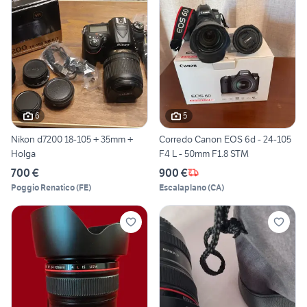
6
5
Nikon d7200 18-105 + 35mm +
Corredo Canon EOS 6d - 24-105
Holga
F4 L - 50mm F1.8 STM
700 €
900 €
Poggio Renatico
(
FE
)
Escalaplano
(
CA
)