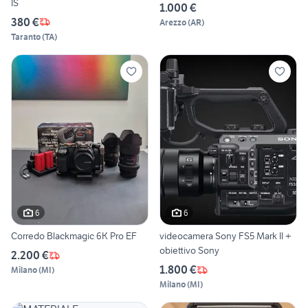
IS
1.000 €
380 €
Arezzo
(
AR
)
Taranto
(
TA
)
6
6
Corredo Blackmagic 6K Pro EF
videocamera Sony FS5 Mark II +
obiettivo Sony
2.200 €
1.800 €
Milano
(
MI
)
Milano
(
MI
)