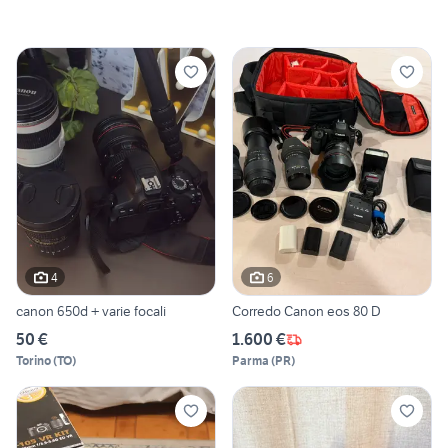
4
6
canon 650d + varie focali
Corredo Canon eos 80 D
50 €
1.600 €
Torino
(
TO
)
Parma
(
PR
)