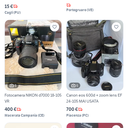
15 €
Portogruaro
(
VE
)
Cagli
(
PU
)
6
6
Fotocamera NIKON d7000 18-105
Canon eos 600d + zoom lens EF
VR
24-105 MAI USATA
400 €
700 €
Macerata Campania
(
CE
)
Piacenza
(
PC
)