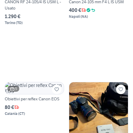
CANON RF 24-105/4 IS USM L -
Canon 24-105 mm F4 L IS USM
Usato
400 €
1.290 €
Napoli
(
NA
)
Torino
(
TO
)
5
Obiettivi per reflex Canon EOS
80 €
Catania
(
CT
)