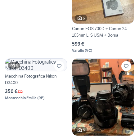
6
Canon EOS 700D + Canon 24-
105mm L IS USM + Borsa
599 €
Varallo
(
VC
)
5
Macchina Fotografica Nikon
D3400
350 €
Montecchio Emilia
(
RE
)
6