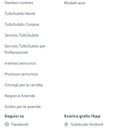
Gestisci cookies
Modelli auto
Case vacanza
TuttoSubito Vendi
Uffici e Locali
TuttoSubito Compra
commerciali
Servizio TuttoSubito
elettronica
per la casa e la
sports e hobby
Servizio TuttoSubito per
persona
Informatica
Animali
Professionisti
Arredamento e
Console e
Accessori per
Casalinghi
Inserisci annuncio
Videogiochi
animali
Elettrodomestici
Promuovi annuncio
Audio/Video
Musica e Film
Giardino e Fai da te
Consigli per la vendita
Fotografia
Libri e Riviste
Abbigliamento e
Negozi e Aziende
Telefonia
Strumenti Musicali
Accessori
Subito per le aziende
Sports
Tutto per i bambini
Seguici su
Scarica gratis l'App
Biciclette
Facebook
Subito per Android