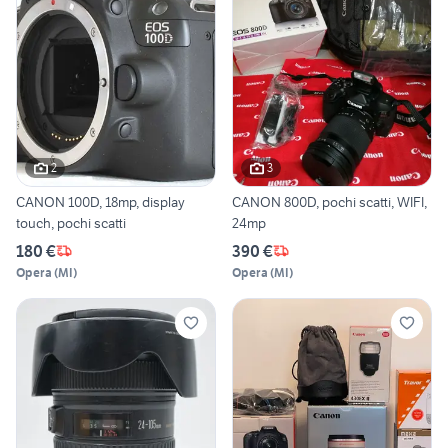
2
3
CANON 100D, 18mp, display
CANON 800D, pochi scatti, WIFI,
touch, pochi scatti
24mp
180 €
390 €
Opera
(
MI
)
Opera
(
MI
)