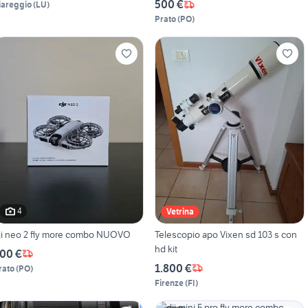
500 €
iareggio
(
LU
)
Prato
(
PO
)
4
Vetrina
ji neo 2 fly more combo NUOVO
Telescopio apo Vixen sd 103 s con
hd kit
00 €
1.800 €
rato
(
PO
)
Firenze
(
FI
)