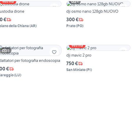
4
Vetrina
ustodia drone
dji osmo nano 128gb NUOVO
0 €
300 €
oiano della Chiana
(
AR
)
Prato
(
PO
)
Vetrina
5
dji mavic 2 pro
adattatori per fotografia endoscopia
750 €
00 €
San Miniato
(
PI
)
iareggio
(
LU
)