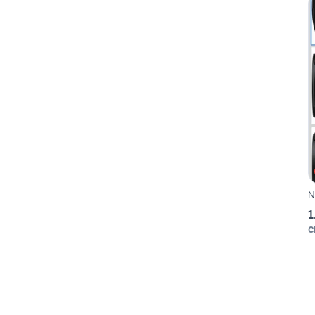
N
1
C