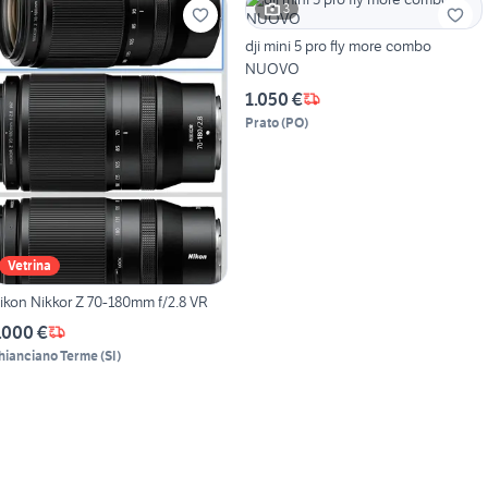
3
dji mini 5 pro fly more combo
NUOVO
1.050 €
Prato
(
PO
)
Vetrina
ikon Nikkor Z 70-180mm f/2.8 VR
.000 €
hianciano Terme
(
SI
)