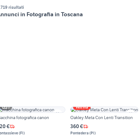
.719 risultati
nnunci in Fotografia in Toscana
6
Vetrina
acchina fotografica canon
Oakley Meta Con Lenti Transition
20 €
360 €
ontassieve
(
FI
)
Pontedera
(
PI
)