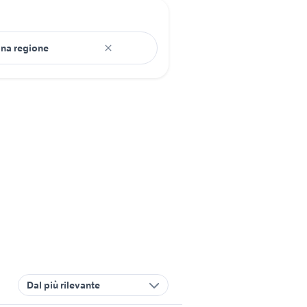
Dal più rilevante