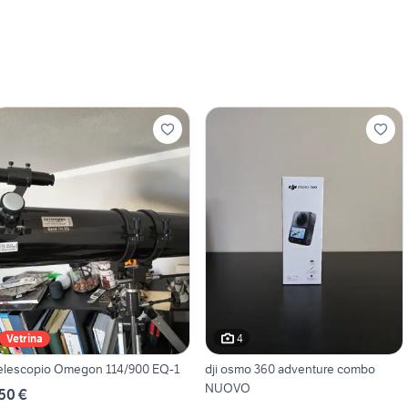
4
Vetrina
elescopio Omegon 114/900 EQ-1
dji osmo 360 adventure combo
NUOVO
50 €