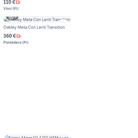
110 €
Vinci
(
FI
)
5
Oakley Meta Con Lenti Transition
360 €
Pontedera
(
PI
)