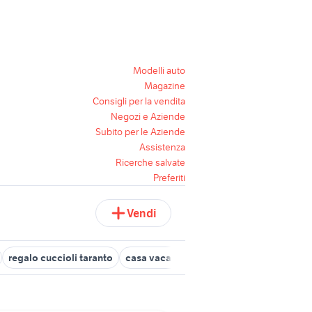
Modelli auto
Magazine
Consigli per la vendita
Negozi e Aziende
Subito per le Aziende
Assistenza
Ricerche salvate
Preferiti
Vendi
regalo cuccioli taranto
casa vacanza tortora marina
maine co