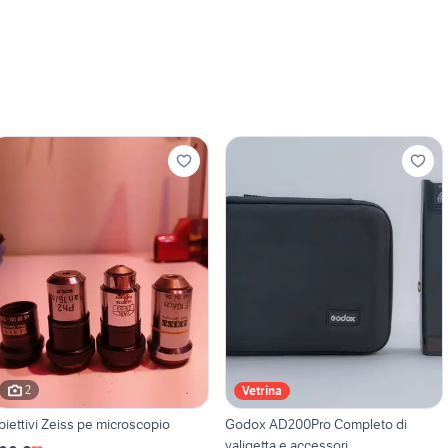
2
Vetrina
biettivi Zeiss pe microscopio
Godox AD200Pro Completo di
valigetta e accessori