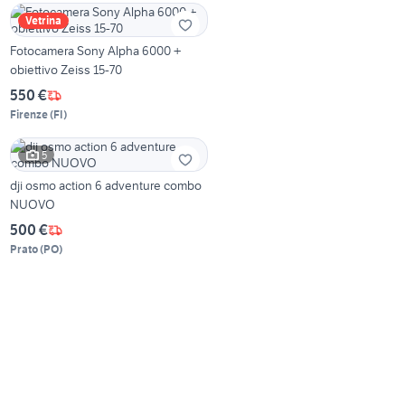
Vetrina
Fotocamera Sony Alpha 6000 +
obiettivo Zeiss 15-70
550 €
Firenze
(
FI
)
5
dji osmo action 6 adventure combo
NUOVO
500 €
Prato
(
PO
)