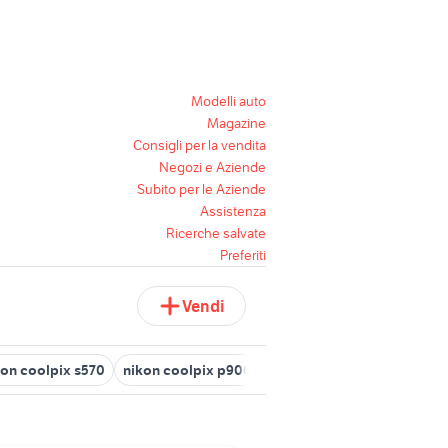
Modelli auto
Magazine
Consigli per la vendita
Negozi e Aziende
Subito per le Aziende
Assistenza
Ricerche salvate
Preferiti
Vendi
kon coolpix s570
nikon coolpix p900
nikon coolpix s3100
niko