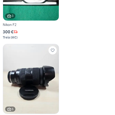
3
Nikon F2
300 €
Treia
(
MC
)
6