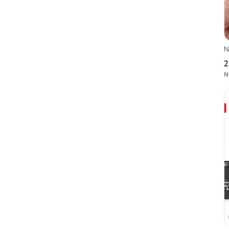
N
2
N