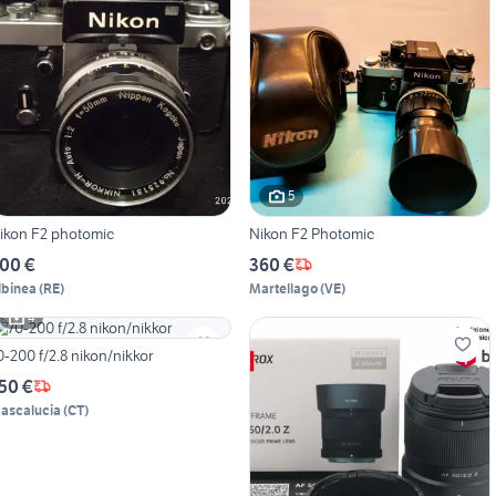
5
ikon F2 photomic
Nikon F2 Photomic
00 €
360 €
lbinea
(
RE
)
Martellago
(
VE
)
4
0-200 f/2.8 nikon/nikkor
50 €
ascalucia
(
CT
)