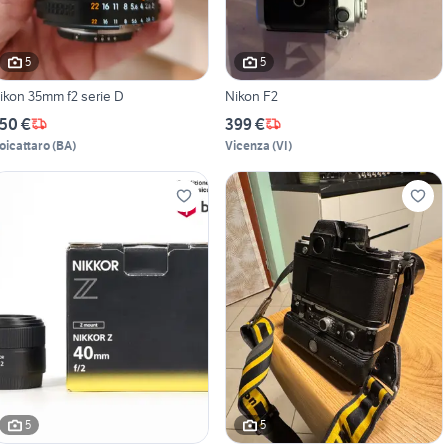
5
5
ikon 35mm f2 serie D
Nikon F2
50 €
399 €
oicattaro
(
BA
)
Vicenza
(
VI
)
5
5