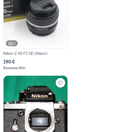
6
Nikon Z 40 F2 SE (Nikon)
190 €
Ravenna
(
RA
)