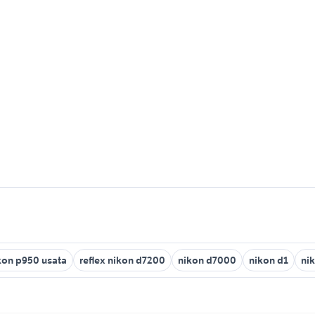
kon p950 usata
reflex nikon d7200
nikon d7000
nikon d1
ni