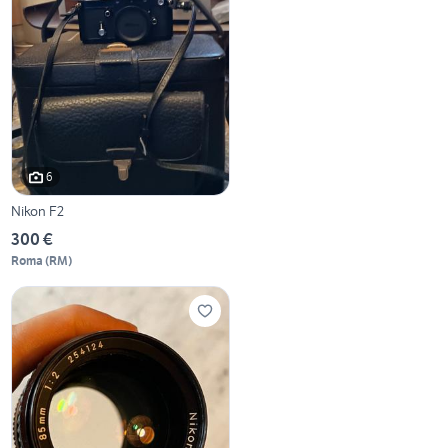
6
Nikon F2
300 €
Roma
(
RM
)