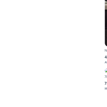
N
4
A
7
7
M