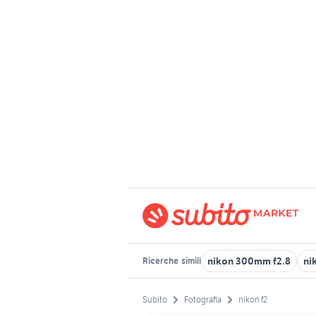
nikon 300mm f2.8
ni
Ricerche
simili
Subito
Fotografia
nikon f2