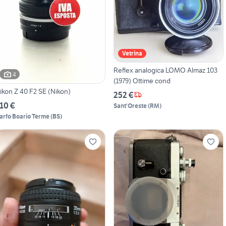
Vetrina
Reflex analogica LOMO Almaz 103
4
(1979) Ottime cond
ikon Z 40 F2 SE (Nikon)
252 €
10 €
Sant'Oreste
(
RM
)
arfo Boario Terme
(
BS
)