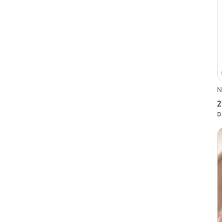
N
2
D