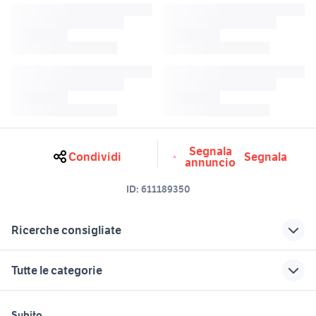
Segnala
Condividi
Segnala
annuncio
ID:
611189350
Ricerche consigliate
obiettivo 50mm yongnuo
f11
Tutte le categorie
biliardo usato
sony 10-18
ktm 690 usato
obiettivo sony fotografia
motori
immobili
lavoro e servizi
Subito