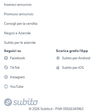
Console e
Accessori per
Casalinghi
Inserisci annuncio
Videogiochi
animali
Elettrodomestici
Promuovi annuncio
Audio/Video
Musica e Film
Giardino e Fai da te
Consigli per la vendita
Fotografia
Libri e Riviste
Abbigliamento e
Negozi e Aziende
Telefonia
Strumenti Musicali
Accessori
Subito per le aziende
Sports
Tutto per i bambini
Seguici su
Scarica gratis l'App
Biciclette
Facebook
Subito per Android
Collezionismo
TikTok
Subito per iOS
Instagram
YouTube
©
2026
Subito.it - P.IVA 05526340962