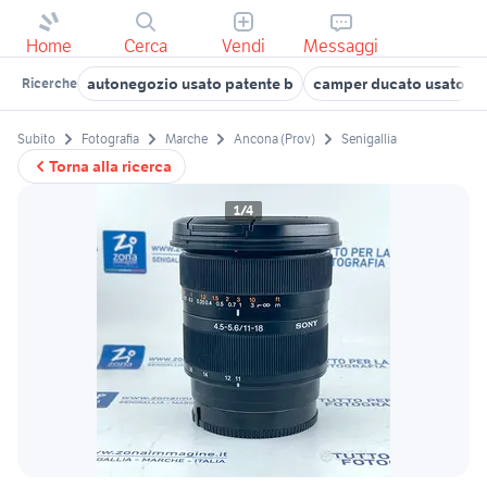
Home
Cerca
Vendi
Messaggi
autonegozio usato patente b
camper ducato usato
Ricerche
Subito
Fotografia
Marche
Ancona (Prov)
Senigallia
Torna alla ricerca
1/4