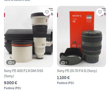
6
6
Sony FE 400 F2.8 GM OSS
Sony FE 20-70 F4 G (Sony)
(Sony)
1.100 €
9.000 €
Padova
(
PD
)
Padova
(
PD
)