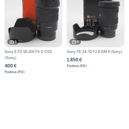
6
6
Sony E PZ 18-105 F4 G OSS
Sony FE 24-70 F2.8 GM II (Sony)
(Sony)
1.850 €
400 €
Padova
(
PD
)
Padova
(
PD
)