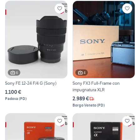
6
4
Sony FE 12-24 F/4 G (Sony)
Sony FX3 Full-Frame con
impugnatura XLR
1.100 €
2.989 €
Padova
(
PD
)
Borgo Veneto
(
PD
)