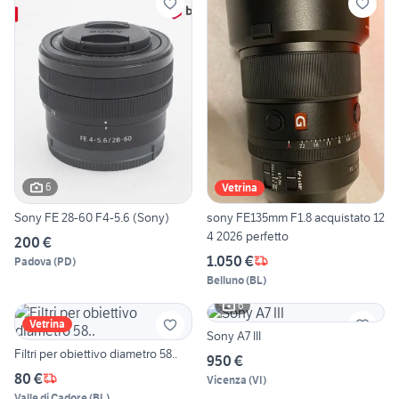
6
Vetrina
Sony FE 28-60 F4-5.6 (Sony)
sony FE135mm F1.8 acquistato 12
4 2026 perfetto
200 €
1.050 €
Padova
(
PD
)
Belluno
(
BL
)
6
Vetrina
Sony A7 III
Filtri per obiettivo diametro 58..
950 €
80 €
Vicenza
(
VI
)
Valle di Cadore
(
BL
)