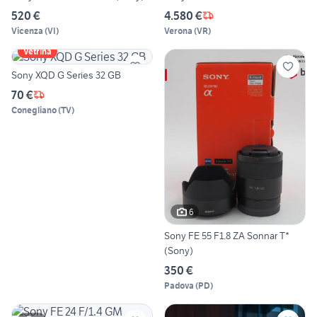
520 €
4.580 €
Vicenza
(
VI
)
Verona
(
VR
)
Vetrina
Sony XQD G Series 32 GB
70 €
Conegliano
(
TV
)
6
Sony FE 55 F1.8 ZA Sonnar T*
(Sony)
350 €
Padova
(
PD
)