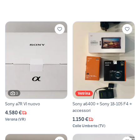
3
Vetrina
Sony a7R VI nuovo
Sony a6400 + Sony 18-105 F4 +
accessori
4.580 €
1.150 €
Verona
(
VR
)
Colle Umberto
(
TV
)