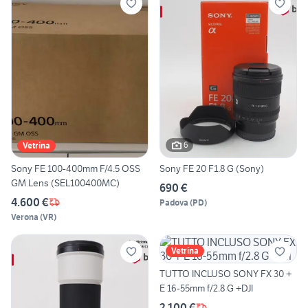
6
Vetrina
Sony FE 100-400mm F/4.5 OSS
Sony FE 20 F1.8 G (Sony)
GM Lens (SEL100400MC)
690 €
4.600 €
Padova
(
PD
)
Verona
(
VR
)
Vetrina
TUTTO INCLUSO SONY FX 30 +
E 16-55mm f/2.8 G +DJI
2.100 €