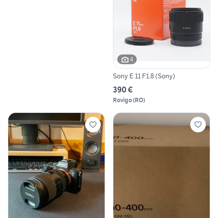
4
Sony E 11 F1.8 (Sony)
390 €
Rovigo
(
RO
)