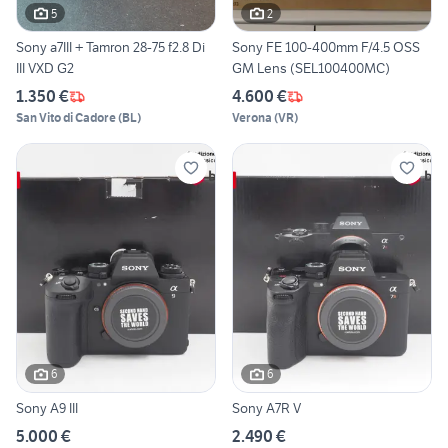
5
2
Sony a7III + Tamron 28-75 f2.8 Di
Sony FE 100-400mm F/4.5 OSS
III VXD G2
GM Lens (SEL100400MC)
1.350 €
4.600 €
San Vito di Cadore
(
BL
)
Verona
(
VR
)
6
6
Sony A9 III
Sony A7R V
5.000 €
2.490 €