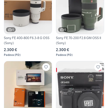
6
6
Sony FE 400-800 F6.3-8 G OSS
Sony FE 70-200 F2.8 GM OSS II
(Sony)
(Sony)
2.300 €
2.300 €
Padova
(
PD
)
Padova
(
PD
)