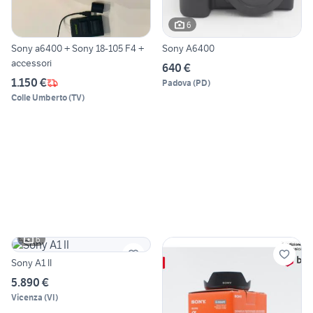
6
Sony a6400 + Sony 18-105 F4 +
Sony A6400
accessori
640 €
1.150 €
Padova
(
PD
)
Colle Umberto
(
TV
)
6
Sony A1 II
5.890 €
Vicenza
(
VI
)