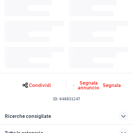
Segnala
Condividi
Segnala
annuncio
ID:
649831247
Ricerche consigliate
fotocamera panasonic lumix
videoregistratore panasonic
Tutte le categorie