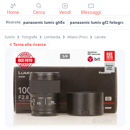
Home
Cerca
Vendi
Messaggi
panasonic lumix gh5s
panasonic lumix gf2 fotografia
Ricerche
Subito
Fotografia
Lombardia
Milano (Prov)
Lainate
Torna alla ricerca
1/4