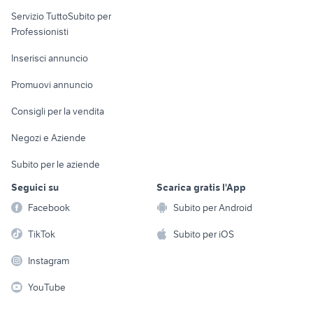
elettronica
per la casa e la
sports e hobby
nikon d1
Servizio TuttoSubito per
persona
zenza bronica etrs
Informatica
Animali
Professionisti
Arredamento e
Console e
Accessori per
Casalinghi
Inserisci annuncio
Videogiochi
animali
Elettrodomestici
Promuovi annuncio
Audio/Video
Musica e Film
Giardino e Fai da te
Consigli per la vendita
Fotografia
Libri e Riviste
Abbigliamento e
Negozi e Aziende
Telefonia
Strumenti Musicali
Accessori
Subito per le aziende
Sports
Tutto per i bambini
Seguici su
Scarica gratis l'App
Biciclette
Facebook
Subito per Android
Collezionismo
TikTok
Subito per iOS
Instagram
YouTube