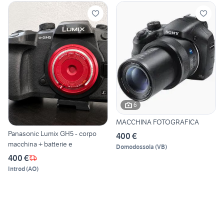
6
MACCHINA FOTOGRAFICA
Panasonic Lumix GH5 - corpo
400 €
macchina + batterie e
Domodossola
(
VB
)
400 €
Introd
(
AO
)