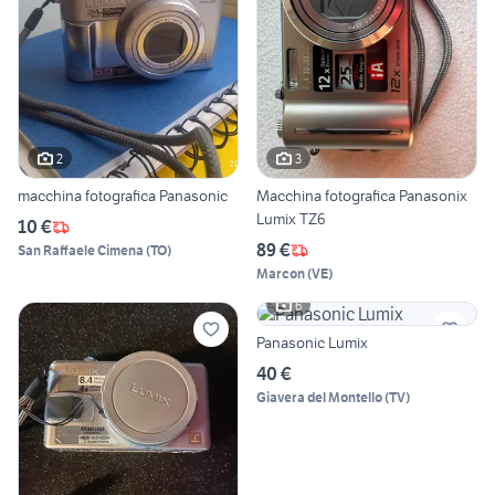
2
3
macchina fotografica Panasonic
Macchina fotografica Panasonix
Lumix TZ6
10 €
89 €
San Raffaele Cimena
(
TO
)
Marcon
(
VE
)
6
Panasonic Lumix
40 €
Giavera del Montello
(
TV
)