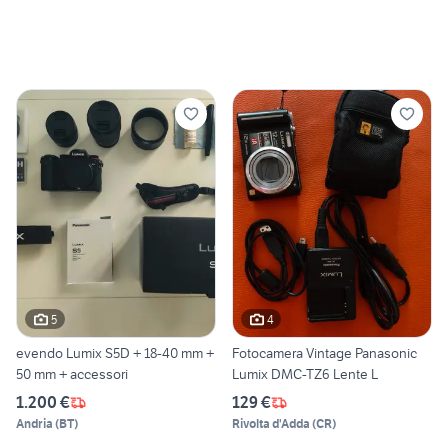
5
4
evendo Lumix S5D + 18-40 mm +
Fotocamera Vintage Panasonic
50 mm + accessori
Lumix DMC-TZ6 Lente L
1.200 €
129 €
Andria
(
BT
)
Rivolta d'Adda
(
CR
)