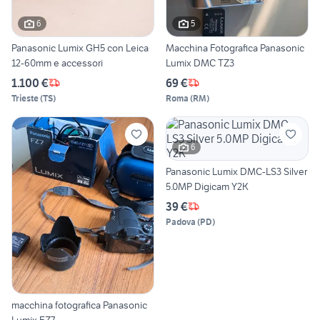
6
5
Panasonic Lumix GH5 con Leica
Macchina Fotografica Panasonic
12-60mm e accessori
Lumix DMC TZ3
1.100 €
69 €
Trieste
(
TS
)
Roma
(
RM
)
6
Panasonic Lumix DMC-LS3 Silver
5.0MP Digicam Y2K
39 €
Padova
(
PD
)
macchina fotografica Panasonic