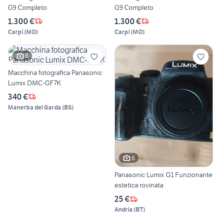
G9 Completo
G9 Completo
1.300 €
1.300 €
Carpi
(
MO
)
Carpi
(
MO
)
6
Macchina fotografica Panasonic
Lumix DMC-GF7K
340 €
Manerba del Garda
(
BS
)
6
Panasonic Lumix G1 Funzionante
estetica rovinata
25 €
Andria
(
BT
)