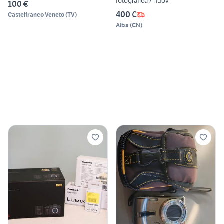
fotografica / nuov
100 €
400 €
Castelfranco Veneto
(
TV
)
Alba
(
CN
)