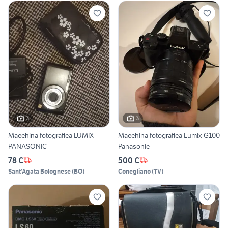
3
3
Macchina fotografica LUMIX
Macchina fotografica Lumix G100
PANASONIC
Panasonic
78 €
500 €
Sant'Agata Bolognese
(
BO
)
Conegliano
(
TV
)