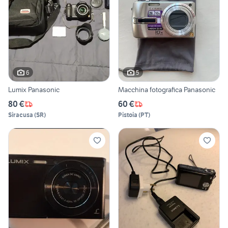
6
5
Lumix Panasonic
Macchina fotografica Panasonic
80 €
60 €
Siracusa
(
SR
)
Pistoia
(
PT
)