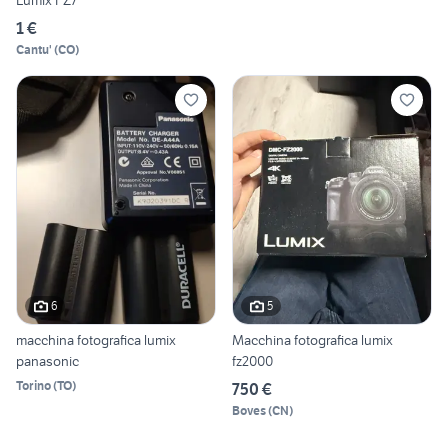
Lumix FZ7
1 €
Cantu'
(
CO
)
6
5
macchina fotografica lumix
Macchina fotografica lumix
panasonic
fz2000
Torino
(
TO
)
750 €
Boves
(
CN
)