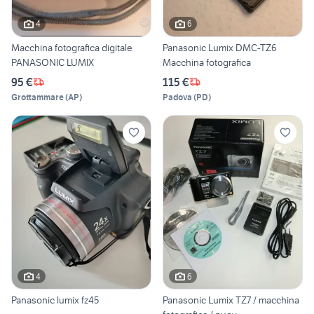
4
6
Macchina fotografica digitale
Panasonic Lumix DMC-TZ6
PANASONIC LUMIX
Macchina fotografica
95 €
115 €
Grottammare
(
AP
)
Padova
(
PD
)
4
6
Panasonic lumix fz45
Panasonic Lumix TZ7 / macchina