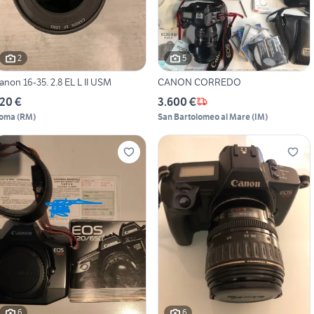
2
5
Canon 16-35. 2.8 EL L II USM
CANON CORREDO
20 €
3.600 €
oma
(
RM
)
San Bartolomeo al Mare
(
IM
)
6
6