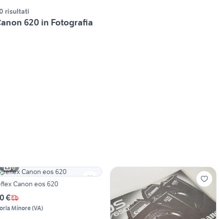
0 risultati
anon 620 in Fotografia
6
eflex Canon eos 620
0 €
orla Minore
(
VA
)