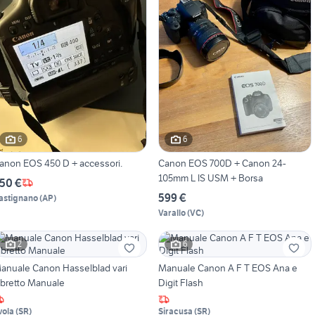
6
6
anon EOS 450 D + accessori.
Canon EOS 700D + Canon 24-
105mm L IS USM + Borsa
50 €
599 €
astignano
(
AP
)
Varallo
(
VC
)
2
6
anuale Canon Hasselblad vari
Manuale Canon A F T EOS Ana e
ibretto Manuale
Digit Flash
vola
(
SR
)
Siracusa
(
SR
)