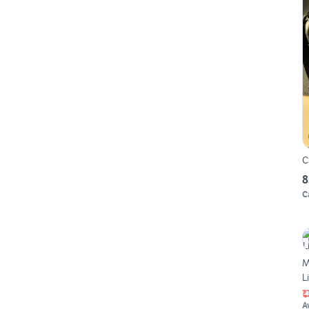
C
8
C
M
L
A