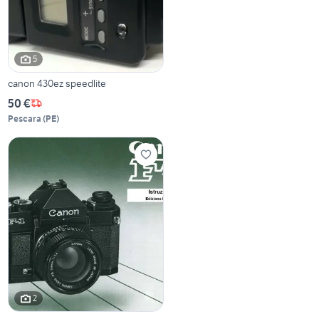
5
canon 430ez speedlite
50 €
Pescara
(
PE
)
2