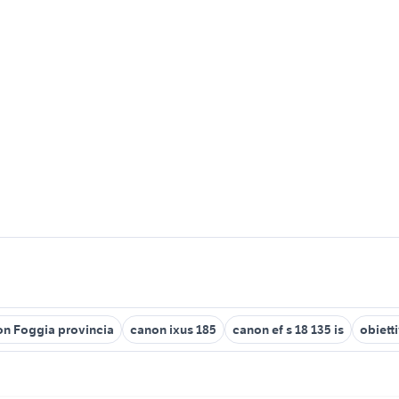
n Foggia provincia
canon ixus 185
canon ef s 18 135 is
obiett