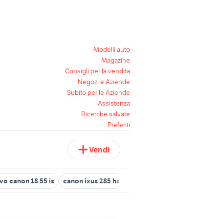
Modelli auto
Magazine
Consigli per la vendita
Negozi e Aziende
Subito per le Aziende
Assistenza
Ricerche salvate
Preferiti
Vendi
ivo canon 18 55 is
canon ixus 285 hs
saver 620 nautica
rover 6