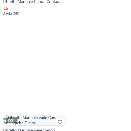
Libretto Manuale Canon Contax
Avola
(
SR
)
3
Libretto Manuale varie Canon