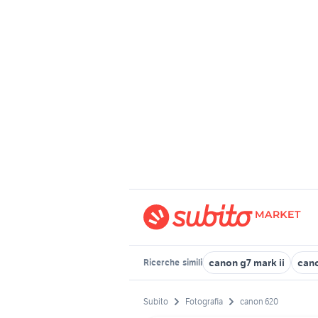
canon g7 mark ii
cano
Ricerche
simili
Subito
Fotografia
canon 620