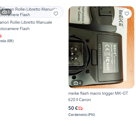
3
anon Rollei Libretto Manuale
otocamere Flash
vola
(
SR
)
4
meike flash macro trigger MK-GT
620 ll Canon
50 €
Cordenons
(
PN
)