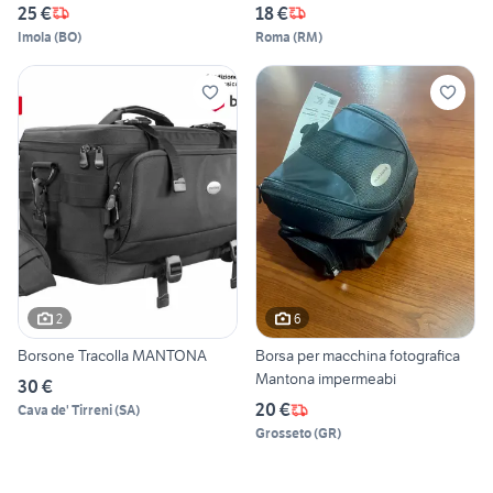
25 €
18 €
Imola
(
BO
)
Roma
(
RM
)
2
6
Borsone Tracolla MANTONA
Borsa per macchina fotografica
Mantona impermeabi
30 €
20 €
Cava de' Tirreni
(
SA
)
Grosseto
(
GR
)