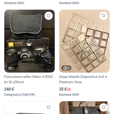
Mantova
(
MN
)
Mantova
(
MN
)
2
6
Fotocamera reflex Nikon d 5000
Gepe telaietti Diapositive 6x6 e
kit 18-105mm
Plasticoni Swar
140 €
35 €
Colognola ai Colli
(
VR
)
Mantova
(
MN
)