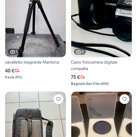
3
6
cavalletto treppiede Mantona
Casio fotocamera digitale
compatta
40 €
75 €
Pavia
(
PV
)
Bagnolo San Vito
(
MN
)