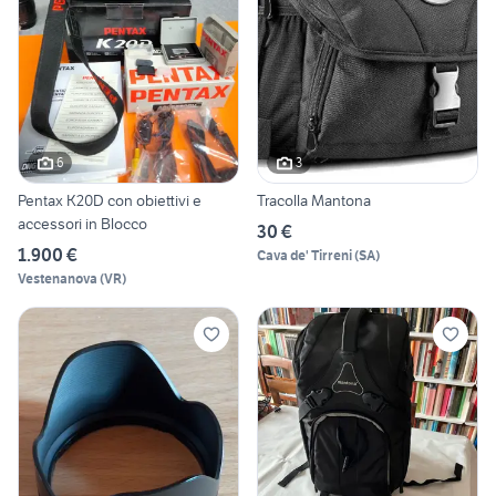
6
3
Pentax K20D con obiettivi e
Tracolla Mantona
accessori in Blocco
30 €
1.900 €
Cava de' Tirreni
(
SA
)
Vestenanova
(
VR
)