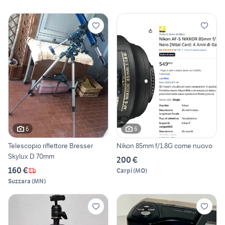
6
6
Telescopio riflettore Bresser
Nikon 85mm f/1.8G come nuovo
Skylux D 70mm
200 €
160 €
Carpi
(
MO
)
Suzzara
(
MN
)