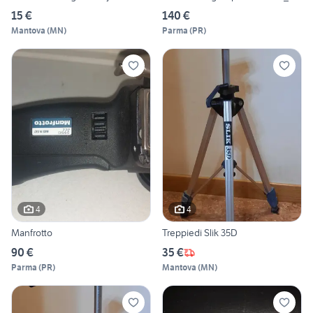
15 €
140 €
Mantova
(
MN
)
Parma
(
PR
)
4
4
Manfrotto
Treppiedi Slik 35D
90 €
35 €
Parma
(
PR
)
Mantova
(
MN
)