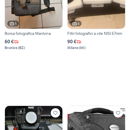
5
4
Borsa fotografica Mantona
Filtri fotografici a vite NISI 67mm
60 €
90 €
Brunico
(
BZ
)
Milano
(
MI
)