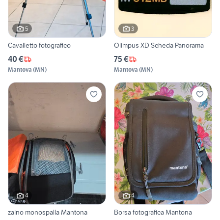
5
3
Cavalletto fotografico
Olimpus XD Scheda Panorama
40 €
75 €
Mantova
(
MN
)
Mantova
(
MN
)
4
4
zaino monospalla Mantona
Borsa fotografica Mantona