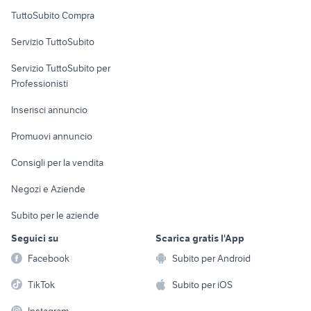
Uffici e Locali
TuttoSubito Compra
commerciali
Servizio TuttoSubito
elettronica
per la casa e la
sports e hobby
Servizio TuttoSubito per
persona
Informatica
Animali
Professionisti
Arredamento e
Console e
Accessori per
Casalinghi
Inserisci annuncio
Videogiochi
animali
Elettrodomestici
Promuovi annuncio
Audio/Video
Musica e Film
Giardino e Fai da te
Consigli per la vendita
Fotografia
Libri e Riviste
Abbigliamento e
Negozi e Aziende
Telefonia
Strumenti Musicali
Accessori
Subito per le aziende
Sports
Tutto per i bambini
Seguici su
Scarica gratis l'App
Biciclette
Facebook
Subito per Android
Collezionismo
TikTok
Subito per iOS
Instagram