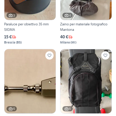
3
4
Paraluce per obiettivo 35 mm
Zaino per materiale fotografico
SIGMA
Mantona
15 €
40 €
Brescia
(
BS
)
Milano
(
MI
)
6
6