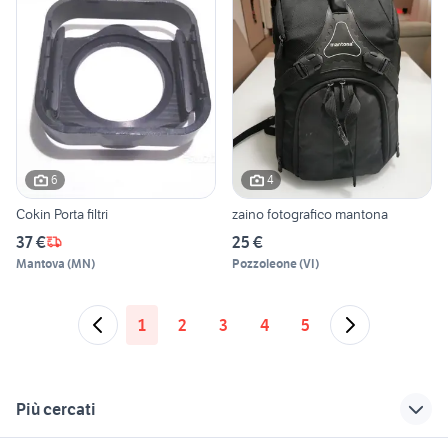
6
4
Cokin Porta filtri
zaino fotografico mantona
37 €
25 €
Mantova
(
MN
)
Pozzoleone
(
VI
)
1
2
3
4
5
Più cercati