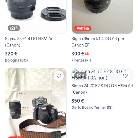
5
Vetrina
Sigma 35 F1.4 DG HSM Art
Sigma 35mm f/1.4 DG Art per
(Canon)
Canon EF
320 €
300 €
Bologna
(
BO
)
Firenze
(
FI
)
4
Sigma 24-70 F2.8 DG OS HSM Art
(Canon)
850 €
Darfo Boario Terme
(
BS
)