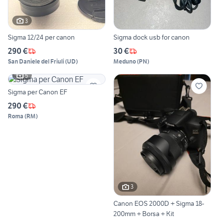
3
Sigma 12/24 per canon
Sigma dock usb for canon
290 €
30 €
San Daniele del Friuli
(
UD
)
Meduno
(
PN
)
5
Sigma per Canon EF
290 €
Roma
(
RM
)
3
Canon EOS 2000D + Sigma 18-
200mm + Borsa + Kit