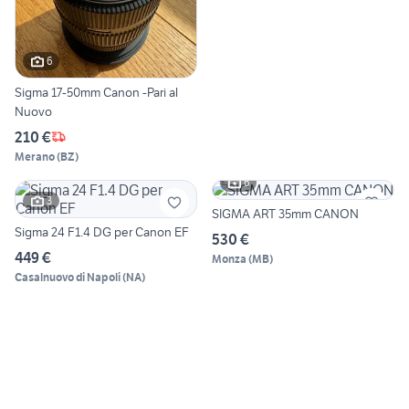
6
Sigma 17-50mm Canon -Pari al
Nuovo
210 €
Merano
(
BZ
)
6
3
SIGMA ART 35mm CANON
Sigma 24 F1.4 DG per Canon EF
530 €
449 €
Monza
(
MB
)
Casalnuovo di Napoli
(
NA
)