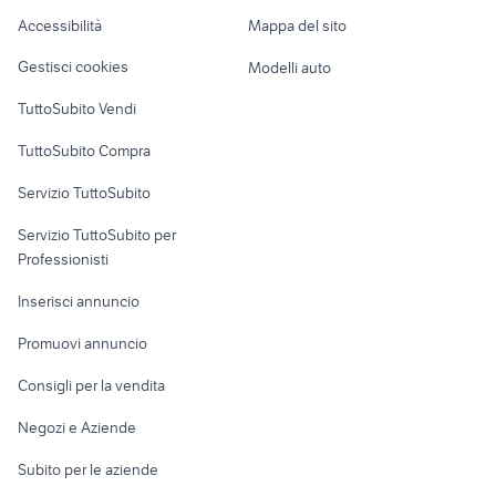
Caravan e Camper
Accessibilità
Mappa del sito
Loft, mansarde e
Veicoli commerciali
altro
Gestisci cookies
Modelli auto
Case vacanza
TuttoSubito Vendi
Uffici e Locali
TuttoSubito Compra
commerciali
Servizio TuttoSubito
elettronica
per la casa e la
sports e hobby
Servizio TuttoSubito per
persona
Informatica
Animali
Professionisti
Arredamento e
Console e
Accessori per
Casalinghi
Inserisci annuncio
Videogiochi
animali
Elettrodomestici
Promuovi annuncio
Audio/Video
Musica e Film
Giardino e Fai da te
Consigli per la vendita
Fotografia
Libri e Riviste
Abbigliamento e
Negozi e Aziende
Telefonia
Strumenti Musicali
Accessori
Subito per le aziende
Sports
Tutto per i bambini