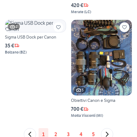
420 €
Merate
(
LC
)
2
Sigma USB Dock per Canon
35 €
Bolzano
(
BZ
)
5
Obiettivi Canon e Sigma
700 €
Motta Visconti
(
MI
)
1
2
3
4
5