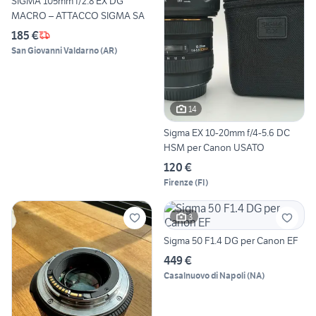
SIGMA 105mm f/2.8 EX DG
MACRO – ATTACCO SIGMA SA
185 €
San Giovanni Valdarno
(
AR
)
14
Sigma EX 10-20mm f/4-5.6 DC
HSM per Canon USATO
120 €
Firenze
(
FI
)
3
Sigma 50 F1.4 DG per Canon EF
449 €
Casalnuovo di Napoli
(
NA
)