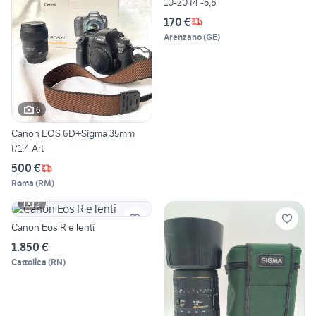
10-20 f4 -5,6
170 €
Arenzano
(
GE
)
6
Canon EOS 6D+Sigma 35mm
f/1.4 Art
500 €
Roma
(
RM
)
2
Canon Eos R e lenti
1.850 €
Cattolica
(
RN
)