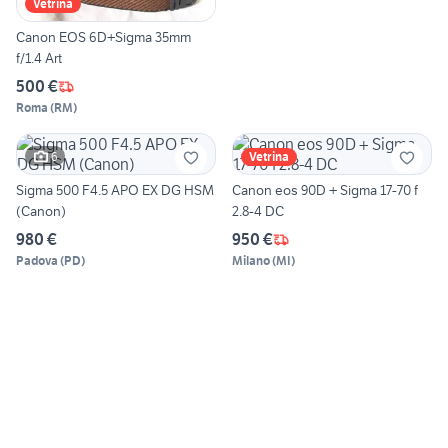
Vetrina
Canon EOS 6D+Sigma 35mm
f/1.4 Art
500 €
Roma
(
RM
)
6
Vetrina
Sigma 500 F4.5 APO EX DG HSM
Canon eos 90D + Sigma 17-70 f
(Canon)
2.8-4 DC
980 €
950 €
Padova
(
PD
)
Milano
(
MI
)