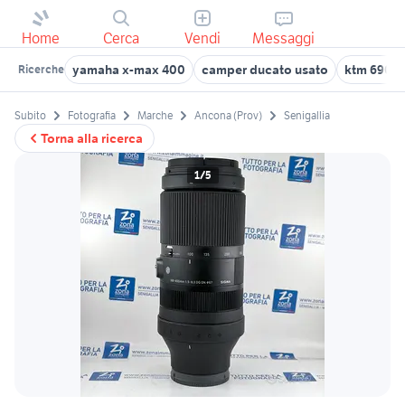
Home
Cerca
Vendi
Messaggi
yamaha x-max 400
camper ducato usato
ktm 690 u
Ricerche
Subito
Fotografia
Marche
Ancona (Prov)
Senigallia
Torna alla ricerca
1/5