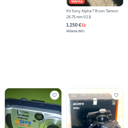
Vetrina
Kit Sony Alpha 7 III con Tamron
28-75 mm f/2.8
1.250 €
Milano
(
MI
)