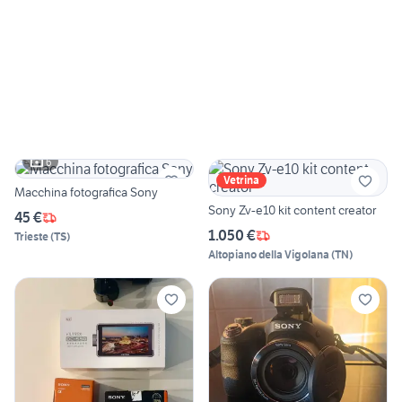
6
Vetrina
Macchina fotografica Sony
Sony Zv-e10 kit content creator
45 €
1.050 €
Trieste
(
TS
)
Altopiano della Vigolana
(
TN
)