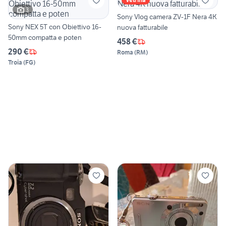
3
Sony Vlog camera ZV-1F Nera 4K
Sony NEX 5T con Obiettivo 16-
nuova fatturabile
50mm compatta e poten
458 €
290 €
Roma
(
RM
)
Troia
(
FG
)