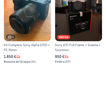
4
Vetrina
Kit Completo Sony Alpha 6700 +
Sony A7C Full Frame + Scatola +
FE 35mm
Scontrino
1.850 €
950 €
Bassano del Grappa
(
VI
)
Pedara
(
CT
)