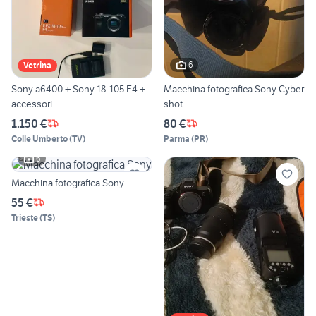
6
Vetrina
Sony a6400 + Sony 18-105 F4 +
Macchina fotografica Sony Cyber
accessori
shot
1.150 €
80 €
Colle Umberto
(
TV
)
Parma
(
PR
)
6
Macchina fotografica Sony
55 €
Trieste
(
TS
)