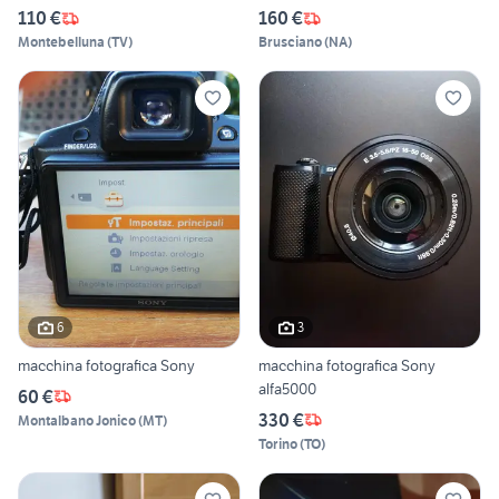
110 €
160 €
Montebelluna
(
TV
)
Brusciano
(
NA
)
6
3
macchina fotografica Sony
macchina fotografica Sony
alfa5000
60 €
330 €
Montalbano Jonico
(
MT
)
Torino
(
TO
)