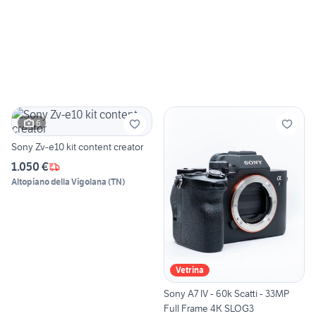
6
Sony Zv-e10 kit content creator
1.050 €
Altopiano della Vigolana
(
TN
)
Vetrina
Sony A7 IV - 60k Scatti - 33MP
Full Frame 4K SLOG3