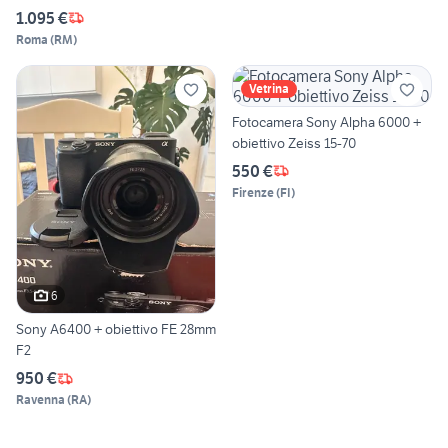
1.095 €
Roma
(
RM
)
Vetrina
Fotocamera Sony Alpha 6000 +
obiettivo Zeiss 15-70
550 €
Firenze
(
FI
)
6
Sony A6400 + obiettivo FE 28mm
F2
950 €
Ravenna
(
RA
)