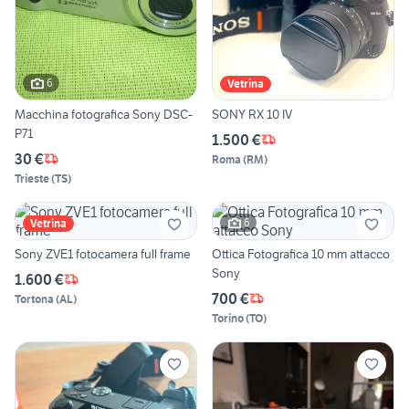
6
Vetrina
Macchina fotografica Sony DSC-
SONY RX 10 IV
P71
1.500 €
30 €
Roma
(
RM
)
Trieste
(
TS
)
6
Vetrina
Sony ZVE1 fotocamera full frame
Ottica Fotografica 10 mm attacco
Sony
1.600 €
700 €
Tortona
(
AL
)
Torino
(
TO
)