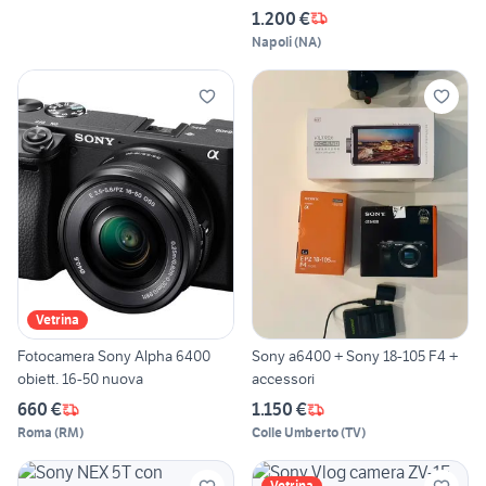
1.200 €
Napoli
(
NA
)
Vetrina
Fotocamera Sony Alpha 6400
Sony a6400 + Sony 18-105 F4 +
obiett. 16-50 nuova
accessori
660 €
1.150 €
Roma
(
RM
)
Colle Umberto
(
TV
)
Vetrina