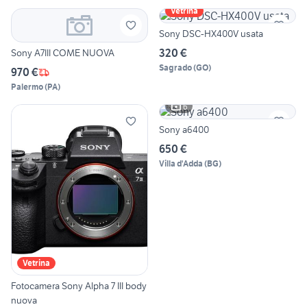
Vetrina
Sony DSC-HX400V usata
320 €
Sony A7III COME NUOVA
Sagrado
(
GO
)
970 €
Palermo
(
PA
)
6
Sony a6400
650 €
Villa d'Adda
(
BG
)
Vetrina
Fotocamera Sony Alpha 7 III body
nuova