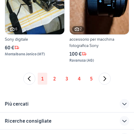
6
2
Sony digitale
accessorio per macchina
fotografica Sony
60 €
100 €
Montalbano Jonico
(
MT
)
Ravanusa
(
AG
)
1
2
3
4
5
Più cercati
Correlati
Richerche simili
Suggerimenti
Ricerche consigliate
zeiss ikon ikonta
macchina fotografica
macchine
fotografia
sony alpha
fotografiche
canon ixus 185
nikon d1