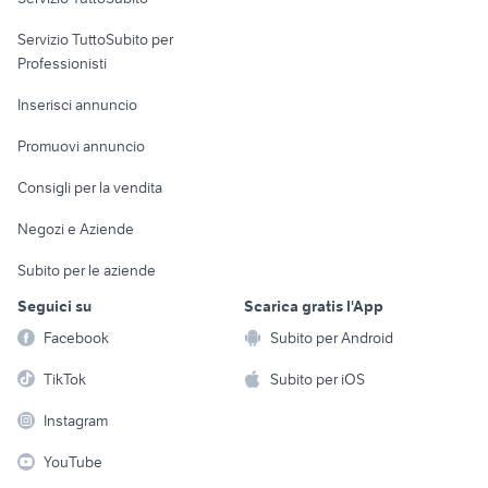
elettronica
per la casa e la
sports e hobby
Servizio TuttoSubito per
persona
Informatica
Animali
Professionisti
Arredamento e
Console e
Accessori per
Casalinghi
Inserisci annuncio
Videogiochi
animali
Elettrodomestici
Promuovi annuncio
Audio/Video
Musica e Film
Giardino e Fai da te
Consigli per la vendita
Fotografia
Libri e Riviste
Abbigliamento e
Negozi e Aziende
Telefonia
Strumenti Musicali
Accessori
Subito per le aziende
Sports
Tutto per i bambini
Seguici su
Scarica gratis l'App
Biciclette
Facebook
Subito per Android
Collezionismo
TikTok
Subito per iOS
Instagram
YouTube