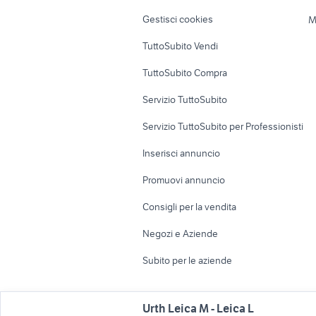
Veicoli commerciali
Case vacanza
Gestisci cookies
M
Uffici e Locali
TuttoSubito Vendi
commerciali
TuttoSubito Compra
Servizio TuttoSubito
Servizio TuttoSubito per Professionisti
Inserisci annuncio
Promuovi annuncio
Consigli per la vendita
Negozi e Aziende
Subito per le aziende
Urth Leica M - Leica L