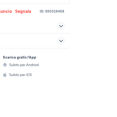
nuncio
Segnala
ID:
650319408
50
leica m6 ttl
a Lazio
macchina fotografica leica
sports e hobby
obiettivi canon ef m
a
Scarica gratis l'App
otografia
Animali
fotografia
Subito per Android
ento e
Accessori per animali
rafia
durst m605 fotografia
hi
Subito per iOS
Musica e Film
omestici
lumix 20mm 1.7
yashica fx d quartz
Libri e Riviste
e Fai da te
Strumenti Musicali
amento e
ri
Sports
 i bambini