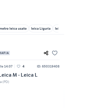
metro leica usato
leica Liguria
leica cl analogica
RAFIA
lle 14:07
4
ID: 650319408
Leica M - Leica L
a (PD)