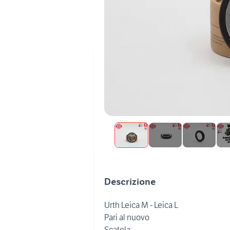
Descrizione
Urth Leica M - Leica L
Pari al nuovo
Scatola