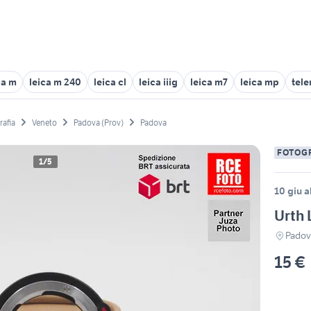
ca m
leica m 240
leica cl
leica iiig
leica m7
leica mp
tele
rafia
Veneto
Padova (Prov)
Padova
FOTOG
1/5
10 giu a
Urth 
Padov
15 €