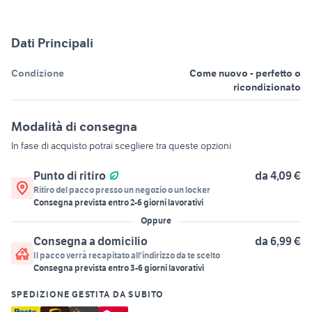
Dati Principali
Condizione
Come nuovo - perfetto o
ricondizionato
Modalità di consegna
In fase di acquisto potrai scegliere tra queste opzioni
Punto di ritiro
da 4,09 €
Ritiro del pacco presso un negozio o un locker
Consegna prevista entro
2
-
6
giorni lavorativi
Oppure
Consegna a domicilio
da 6,99 €
Il pacco verrà recapitato all'indirizzo da te scelto
Consegna prevista entro
3
-
6
giorni lavorativi
SPEDIZIONE GESTITA DA SUBITO