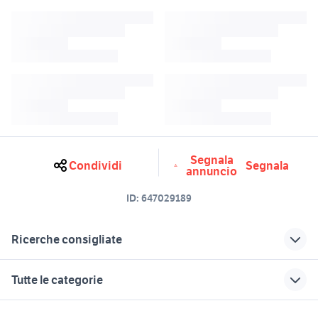
Segnala
Condividi
Segnala
annuncio
ID:
647029189
Ricerche consigliate
canon 18-55 stm
olympus af 10
Tutte le categorie
nikkor af d
hyundai 4x4
macchina fotografica fujifilm
motori
immobili
lavoro e servizi
fifa 23