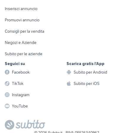
Arredamento e
Console e
Accessori per
Casalinghi
Inserisci annuncio
Videogiochi
animali
Elettrodomestici
Promuovi annuncio
Audio/Video
Musica e Film
Giardino e Fai da te
Consigli per la vendita
Fotografia
Libri e Riviste
Abbigliamento e
Negozi e Aziende
Telefonia
Strumenti Musicali
Accessori
Subito per le aziende
Sports
Tutto per i bambini
Seguici su
Scarica gratis l'App
Biciclette
Facebook
Subito per Android
Collezionismo
TikTok
Subito per iOS
Instagram
YouTube
©
2026
Subito.it - P.IVA 05526340962