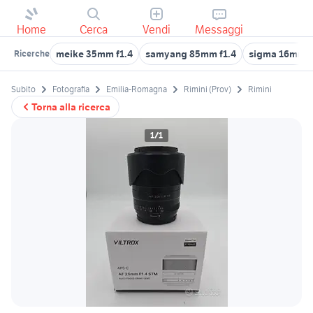
Home
Cerca
Vendi
Messaggi
meike 35mm f1.4
samyang 85mm f1.4
sigma 16mm f
Ricerche
Subito
Fotografia
Emilia-Romagna
Rimini (Prov)
Rimini
Torna alla ricerca
1/1