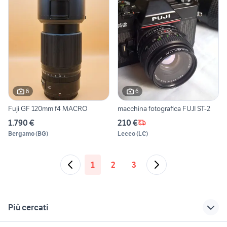
6
6
Fuji GF 120mm f4 MACRO
macchina fotografica FUJI ST-2
1.790 €
210 €
Bergamo
(
BG
)
Lecco
(
LC
)
1
2
3
Più cercati