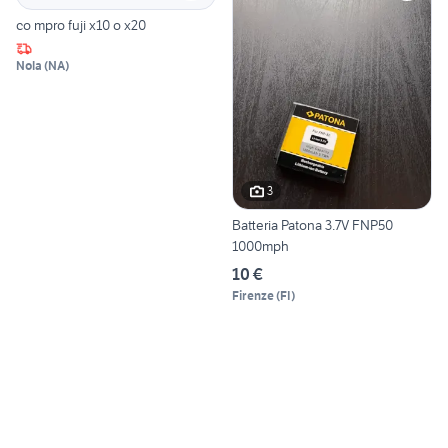
co mpro fuji x10 o x20
Nola
(
NA
)
3
Batteria Patona 3.7V FNP50
1000mph
10 €
Firenze
(
FI
)