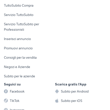
Uffici e Locali
TuttoSubito Compra
commerciali
Servizio TuttoSubito
elettronica
per la casa e la
sports e hobby
Servizio TuttoSubito per
persona
Informatica
Animali
Professionisti
Arredamento e
Console e
Accessori per
Casalinghi
Inserisci annuncio
Videogiochi
animali
Elettrodomestici
Promuovi annuncio
Audio/Video
Musica e Film
Giardino e Fai da te
Consigli per la vendita
Fotografia
Libri e Riviste
Abbigliamento e
Negozi e Aziende
Telefonia
Strumenti Musicali
Accessori
Subito per le aziende
Sports
Tutto per i bambini
Seguici su
Scarica gratis l'App
Biciclette
Facebook
Subito per Android
Collezionismo
TikTok
Subito per iOS
Instagram