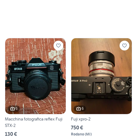
6
6
Macchina fotografica reflex Fuji
Fuji xpro-2
STX-2
750 €
130 €
Rodano
(
MI
)