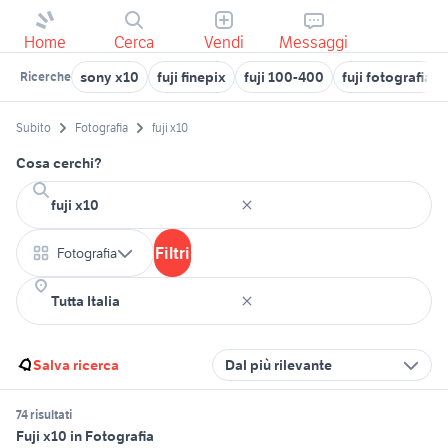
Home
Cerca
Vendi
Messaggi
sony x10
fuji finepix
fuji 100-400
fuji fotografia 
Ricerche
Subito
Fotografia
fuji x10
Cosa cerchi?
Filtri
Fotografia
Salva ricerca
Dal più rilevante
74 risultati
Fuji x10 in Fotografia