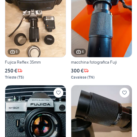
6
4
Fujica Reflex 35mm
macchina fotografica Fuji
250 €
300 €
Trieste
(
TS
)
Cavalese
(
TN
)