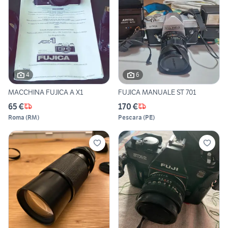
4
6
MACCHINA FUJICA A X1
FUJICA MANUALE ST 701
65 €
170 €
Roma
(
RM
)
Pescara
(
PE
)