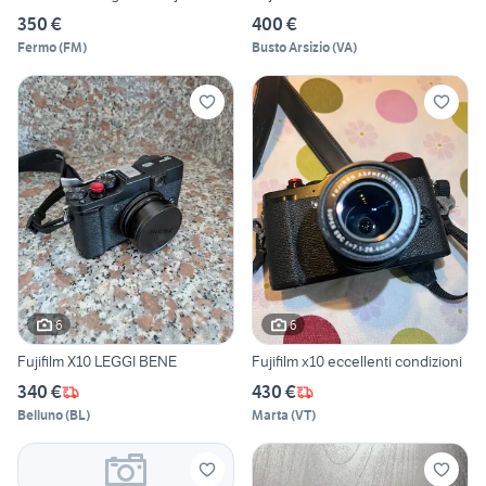
350 €
400 €
Fermo
(
FM
)
Busto Arsizio
(
VA
)
6
6
Fujifilm X10 LEGGI BENE
Fujifilm x10 eccellenti condizioni
340 €
430 €
Belluno
(
BL
)
Marta
(
VT
)