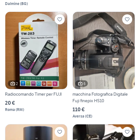
Dalmine
(
BG
)
2
6
Radiocomando Timer per FUJI
macchina Fotografica Digitale
Fuji finepix HS10
20 €
110 €
Roma
(
RM
)
Aversa
(
CE
)