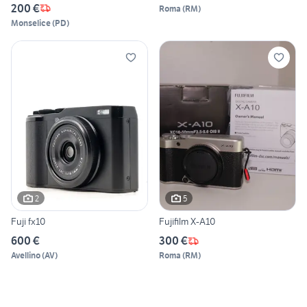
200 €
Roma
(
RM
)
Monselice
(
PD
)
2
5
Fuji fx10
Fujifilm X-A10
600 €
300 €
Avellino
(
AV
)
Roma
(
RM
)