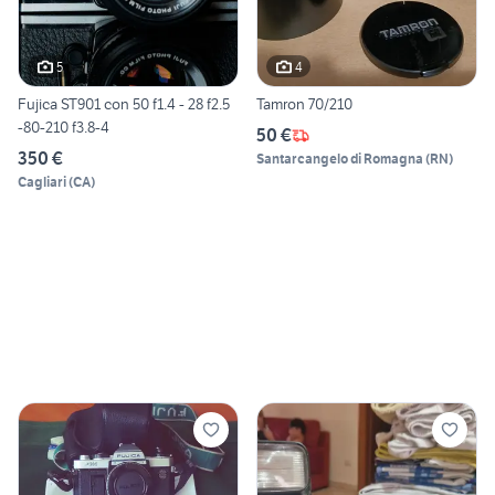
5
4
Fujica ST901 con 50 f1.4 - 28 f2.5
Tamron 70/210
-80-210 f3.8-4
50 €
350 €
Santarcangelo di Romagna
(
RN
)
Cagliari
(
CA
)