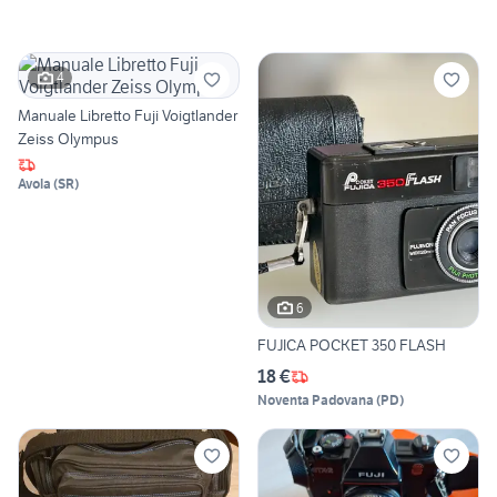
4
Manuale Libretto Fuji Voigtlander
Zeiss Olympus
Avola
(
SR
)
6
FUJICA POCKET 350 FLASH
18 €
Noventa Padovana
(
PD
)