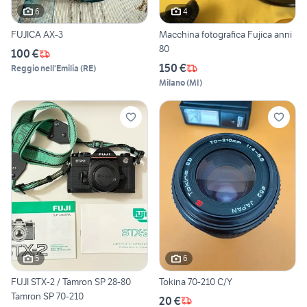
6
4
FUJICA AX-3
Macchina fotografica Fujica anni
80
100 €
150 €
Reggio nell'Emilia
(
RE
)
Milano
(
MI
)
5
6
FUJI STX-2 / Tamron SP 28-80
Tokina 70-210 C/Y
Tamron SP 70-210
20 €