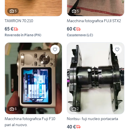
5
5
TAMRON 70:210
Macchina fotografica FUJI STX2
65 €
60 €
Roveredo in Piano
(
PN
)
Casatenovo
(
LC
)
6
2
Macchina fotografica Fuji F10
Noritsu- fuji nucleo portacarta
pari al nuovo.
40 €