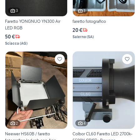
3
3
Faretto YONGNUO YN300 Air
faretto fotografico
LED RGB
20 €
50 €
Salerno
(
SA
)
Sciacca
(
AG
)
2
4
Neewer HS60B / faretto
Colbor CL60 Faretto LED 2700k-