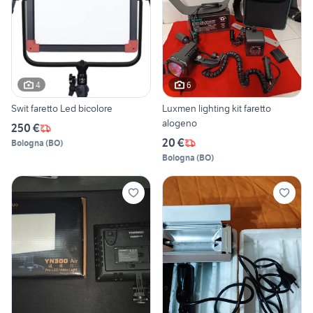
4
6
Swit faretto Led bicolore
Luxmen lighting kit faretto
alogeno
250 €
20 €
Bologna
(
BO
)
Bologna
(
BO
)