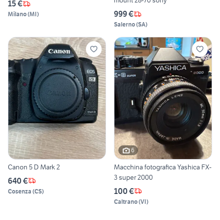
mount 28-70 sony
15 €
999 €
Milano
(
MI
)
Salerno
(
SA
)
6
Canon 5 D Mark 2
Macchina fotografica Yashica FX-
3 super 2000
640 €
100 €
Cosenza
(
CS
)
Caltrano
(
VI
)