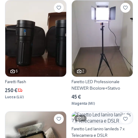
6
2
Faretti flash
Faretto LED Professionale
NEEWER Bicolore+Stativo
250 €
45 €
Lucca
(
LU
)
Magenta
(
MI
)
6
Faretto Led Ianiro Ianileds 7 x
Telecamera e DSLR