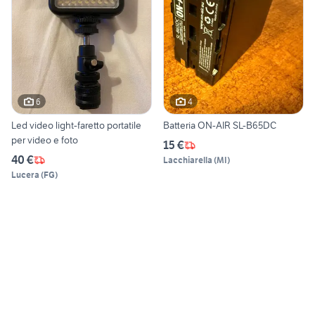
6
4
Led video light-faretto portatile
Batteria ON-AIR SL-B65DC
per video e foto
15 €
40 €
Lacchiarella
(
MI
)
Lucera
(
FG
)