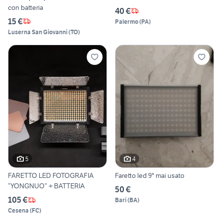
con batteria
40 €
15 €
Palermo
(
PA
)
Luserna San Giovanni
(
TO
)
5
4
FARETTO LED FOTOGRAFIA
Faretto led 9" mai usato
“YONGNUO” + BATTERIA
50 €
105 €
Bari
(
BA
)
Cesena
(
FC
)