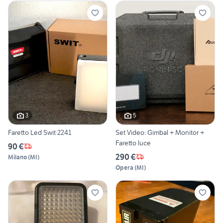
3
5
Faretto Led Swit 2241
Set Video: Gimbal + Monitor +
Faretto luce
90 €
290 €
Milano
(
MI
)
Opera
(
MI
)