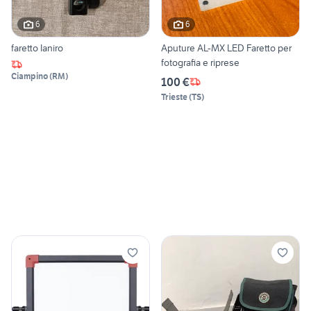
6
6
faretto Ianiro
Aputure AL-MX LED Faretto per
fotografia e riprese
Ciampino
(
RM
)
100 €
Trieste
(
TS
)