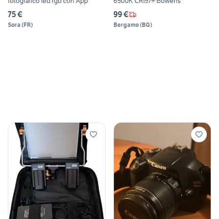
fotografico led rgb con App
6500K CRI97+ Bowens
75 €
99 €
Sora
(
FR
)
Bergamo
(
BG
)