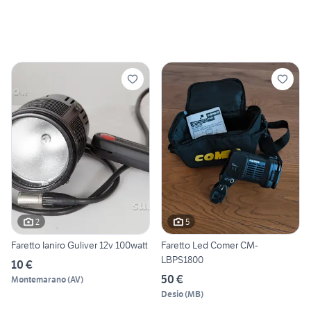
2
5
Faretto Ianiro Guliver 12v 100watt
Faretto Led Comer CM-
LBPS1800
10 €
50 €
Montemarano
(
AV
)
Desio
(
MB
)