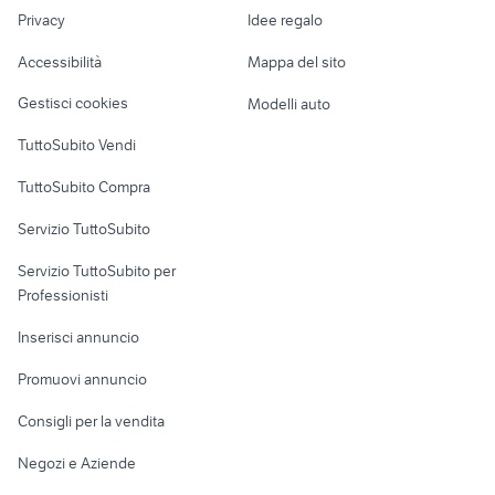
Nautica
lavoro
guitar hero ps5
nikon d7000
Privacy
Idee regalo
Garage e box
Caravan e Camper
Accessibilità
Mappa del sito
Loft, mansarde e
Veicoli commerciali
altro
Gestisci cookies
Modelli auto
Case vacanza
TuttoSubito Vendi
Uffici e Locali
TuttoSubito Compra
commerciali
Servizio TuttoSubito
elettronica
per la casa e la
sports e hobby
Servizio TuttoSubito per
persona
Informatica
Animali
Professionisti
Arredamento e
Console e
Accessori per
Casalinghi
Inserisci annuncio
Videogiochi
animali
Elettrodomestici
Promuovi annuncio
Audio/Video
Musica e Film
Giardino e Fai da te
Consigli per la vendita
Fotografia
Libri e Riviste
Abbigliamento e
Negozi e Aziende
Telefonia
Strumenti Musicali
Accessori