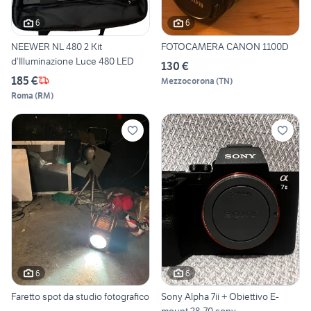
6
6
NEEWER NL 480 2 Kit
FOTOCAMERA CANON 1100D
d’Illuminazione Luce 480 LED
130 €
185 €
Mezzocorona
(
TN
)
Roma
(
RM
)
6
6
Faretto spot da studio fotografico
Sony Alpha 7ii + Obiettivo E-