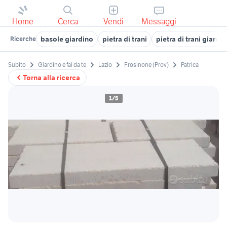
Home
Cerca
Vendi
Messaggi
basole giardino
pietra di trani
pietra di trani giardi
Ricerche
Subito
Giardino e fai da te
Lazio
Frosinone (Prov)
Patrica
Torna alla ricerca
1/5