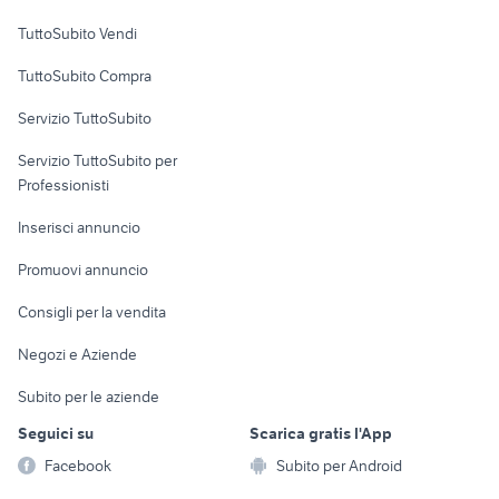
Case vacanza
sega festool
pompa verniciatura
TuttoSubito Vendi
garage prefabbricati coibentati
piastrelle cemento 50x50
Uffici e Locali
TuttoSubito Compra
commerciali
giardino Belluno provincia
separe balconi
Servizio TuttoSubito
elettronica
per la casa e la
sports e hobby
Servizio TuttoSubito per
persona
Informatica
Animali
Professionisti
Arredamento e
Console e
Accessori per
Casalinghi
Inserisci annuncio
Videogiochi
animali
Elettrodomestici
Promuovi annuncio
Audio/Video
Musica e Film
Giardino e Fai da te
Consigli per la vendita
Fotografia
Libri e Riviste
Abbigliamento e
Negozi e Aziende
Telefonia
Strumenti Musicali
Accessori
Subito per le aziende
Sports
Tutto per i bambini
Seguici su
Scarica gratis l'App
Biciclette
Facebook
Subito per Android
Collezionismo