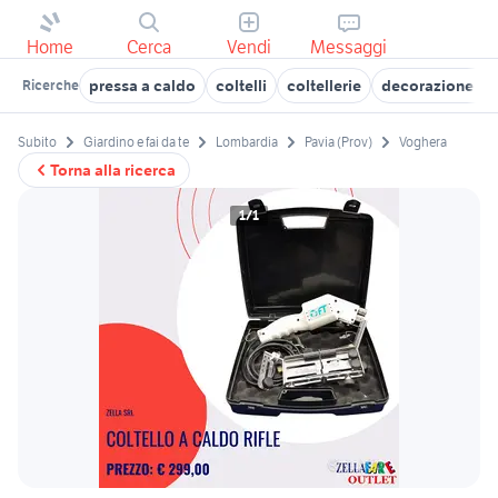
Home
Cerca
Vendi
Messaggi
pressa a caldo
coltelli
coltellerie
decorazione pol
Ricerche
Subito
Giardino e fai da te
Lombardia
Pavia (Prov)
Voghera
Torna alla ricerca
1/1