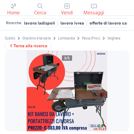
Home
Cerca
Vendi
Messaggi
lavoro ladispoli
lavoro ivrea
offerte di lavoro casa
Ricerche
Subito
Giardino e fai da te
Lombardia
Pavia (Prov)
Voghera
Torna alla ricerca
1/1