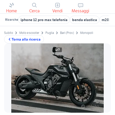
Home
Cerca
Vendi
Messaggi
iphone 12 pro max telefonia
benda elastica
m2026
Ricerche
Subito
Moto e scooter
Puglia
Bari (Prov)
Monopoli
Torna alla ricerca
1/7