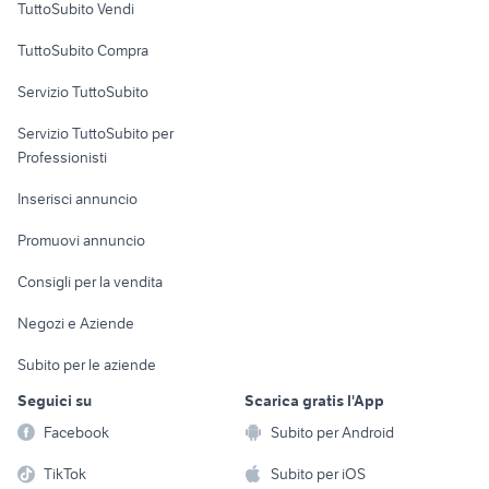
TuttoSubito Vendi
moto usate andria
harley davidson custom usate
Uffici e Locali
scooter usati brescia
cerchi motard 17
TuttoSubito Compra
commerciali
Servizio TuttoSubito
elettronica
per la casa e la
sports e hobby
Servizio TuttoSubito per
persona
Informatica
Animali
Professionisti
Arredamento e
Console e
Accessori per
Casalinghi
Inserisci annuncio
Videogiochi
animali
Elettrodomestici
Promuovi annuncio
Audio/Video
Musica e Film
Giardino e Fai da te
Consigli per la vendita
Fotografia
Libri e Riviste
Abbigliamento e
Negozi e Aziende
Telefonia
Strumenti Musicali
Accessori
Subito per le aziende
Sports
Tutto per i bambini
Seguici su
Scarica gratis l'App
Biciclette
Facebook
Subito per Android
Collezionismo
TikTok
Subito per iOS