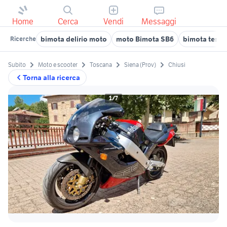
Home
Cerca
Vendi
Messaggi
bimota delirio moto
moto Bimota SB6
bimota tesi
Ricerche
Subito
Moto e scooter
Toscana
Siena (Prov)
Chiusi
Torna alla ricerca
1/7