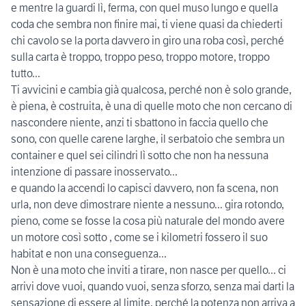
e mentre la guardi lì, ferma, con quel muso lungo e quella
coda che sembra non finire mai, ti viene quasi da chiederti
chi cavolo se la porta davvero in giro una roba così, perché
sulla carta è troppo, troppo peso, troppo motore, troppo
tutto...
Ti avvicini e cambia già qualcosa, perché non è solo grande,
è piena, è costruita, è una di quelle moto che non cercano di
nascondere niente, anzi ti sbattono in faccia quello che
sono, con quelle carene larghe, il serbatoio che sembra un
container e quel sei cilindri lì sotto che non ha nessuna
intenzione di passare inosservato...
e quando la accendi lo capisci davvero, non fa scena, non
urla, non deve dimostrare niente a nessuno... gira rotondo,
pieno, come se fosse la cosa più naturale del mondo avere
un motore così sotto , come se i kilometri fossero il suo
habitat e non una conseguenza...
Non è una moto che inviti a tirare, non nasce per quello... ci
arrivi dove vuoi, quando vuoi, senza sforzo, senza mai darti la
sensazione di essere al limite, perché la potenza non arriva a