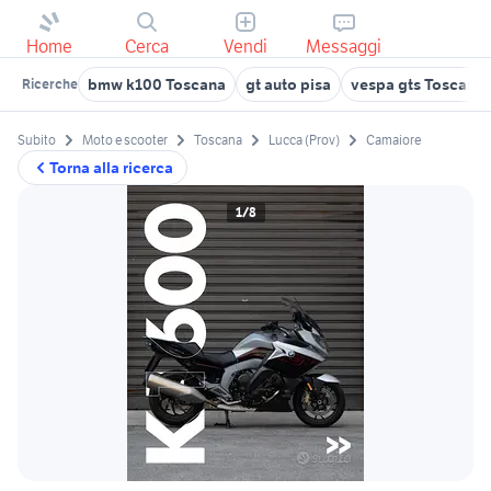
Home
Cerca
Vendi
Messaggi
bmw k100 Toscana
gt auto pisa
vespa gts Toscana
Ricerche
Subito
Moto e scooter
Toscana
Lucca (Prov)
Camaiore
Torna alla ricerca
1/8