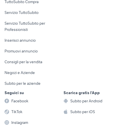
TuttoSubito Compra
commerciali
Servizio TuttoSubito
elettronica
per la casa e la
sports e hobby
Servizio TuttoSubito per
persona
Informatica
Animali
Professionisti
Arredamento e
Console e
Accessori per
Casalinghi
Inserisci annuncio
Videogiochi
animali
Elettrodomestici
Promuovi annuncio
Audio/Video
Musica e Film
Giardino e Fai da te
Consigli per la vendita
Fotografia
Libri e Riviste
Abbigliamento e
Negozi e Aziende
Telefonia
Strumenti Musicali
Accessori
Subito per le aziende
Sports
Tutto per i bambini
Seguici su
Scarica gratis l'App
Biciclette
Facebook
Subito per Android
Collezionismo
TikTok
Subito per iOS
Instagram