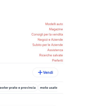
Modelli auto
Magazine
Consigli per la vendita
Negozi e Aziende
Subito per le Aziende
Assistenza
Ricerche salvate
Preferiti
Vendi
ooter prato e provincia
moto usate vaiano
vespa a prato e prov