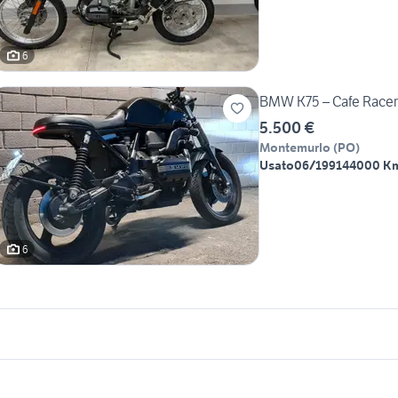
6
BMW K75 – Cafe Racer
5.500 €
Montemurlo
(
PO
)
Usato
06/1991
44000 K
6
icherche simili
Suggerimenti