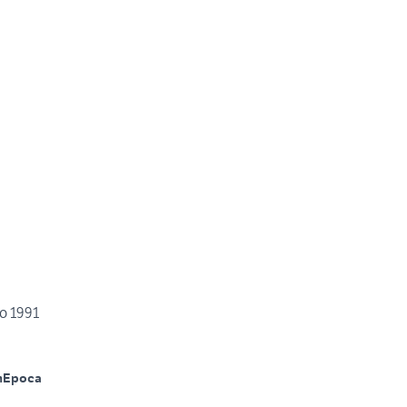
o 1991
m
Epoca