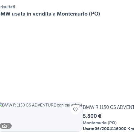
 risultati
MW usata in vendita a Montemurlo (PO)
BMW R 1150 GS ADVENTUR
5.800 €
Montemurlo
(
PO
)
6
Usato
06/2004
116000 Km