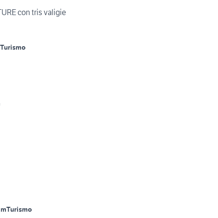
E con tris valigie
Turismo
m
Km
Turismo