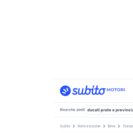
ducati prato e provinci
Ricerche
simili
Subito
Moto e scooter
Bmw
Tosca