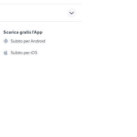
yamaha yzf r125
moto usate monza
sports e hobby
moto usate san giovanni
a
Scarica gratis l'App
o
Animali
lupatoto
Subito per Android
ento e
Accessori per animali
eto
pelliccia corta
hi
Subito per iOS
Musica e Film
omestici
Libri e Riviste
e Fai da te
Strumenti Musicali
amento e
ri
Sports
 i bambini
Biciclette
Collezionismo