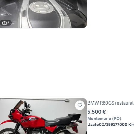
6
BMW R80GS restaurat
5.500 €
Montemurlo
(
PO
)
Usato
02/1991
77000 K