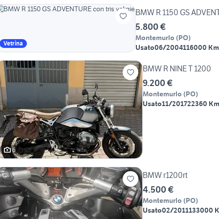
BMW R 1150 GS ADVENTUR
5.800 €
Montemurlo
(
PO
)
Vetrina
Usato
06/2004
116000 Km
BMW R NINE T 1200
9.200 €
Montemurlo
(
PO
)
Usato
11/2017
22360 K
6
BMW r1200rt
4.500 €
Montemurlo
(
PO
)
Usato
02/2011
133000 