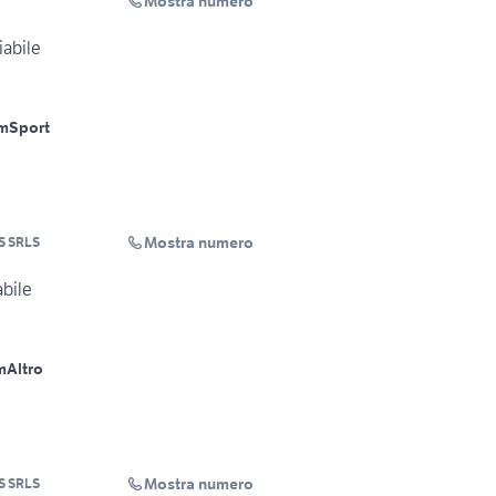
Mostra numero
iabile
m
Sport
Mostra numero
S SRLS
abile
m
Altro
Mostra numero
S SRLS