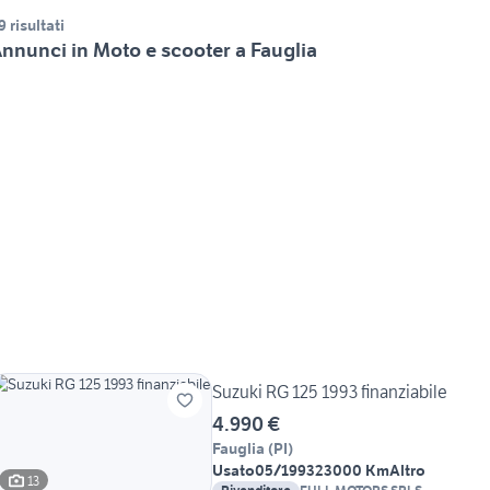
9 risultati
nnunci in Moto e scooter a Fauglia
Suzuki RG 125 1993 finanziabile
4.990 €
Fauglia
(
PI
)
Usato
05/1993
23000 Km
Altro
13