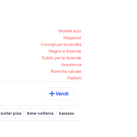
Modelli auto
Magazine
Consigli per la vendita
Negozi e Aziende
Subito per le Aziende
Assistenza
Ricerche salvate
Preferiti
Vendi
cooter pisa
bmw volterra
kawasaki pisa e provincia
yamaha sa