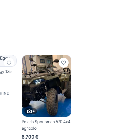
gy 125
HINE
4
Polaris Sportsman 570 4x4
agricolo
8.700 €