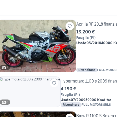
Aprilia RF 2018 finanz
13.200 €
Fauglia
(
PI
)
Usato
05/2018
40000 K
7
Rivenditore
FULL MOTOR
Hypermotard 1100 s 2009 finan
4.190 €
Fauglia
(
PI
)
Usato
07/2009
59900 Km
Altro
8
Rivenditore
FULL MOTORS SRLS
Bmw R 1100 S Boxercup