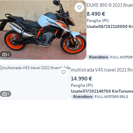
8.490 €
Fauglia
(
PI
)
Usato
08/2021
10000 K
6
Rivenditore
FULL MOTOR
multistrada V4S tra
14.990 €
Fauglia
(
PI
)
Usato
07/2021
40700 Km
Turism
7
Rivenditore
FULL MOTORS SRLS