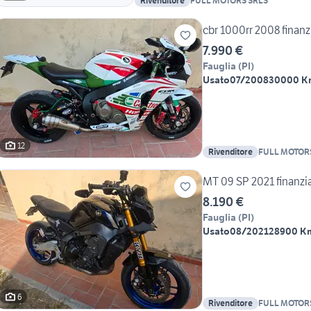
Rivenditore
FULL MOTORS SRLS
cbr 1000rr 2008 finanz
7.990 €
Fauglia
(
PI
)
Usato
07/2008
30000 K
12
Rivenditore
FULL MOTOR
MT 09 SP 2021 finanzi
8.190 €
Fauglia
(
PI
)
Usato
08/2021
28900 K
6
Rivenditore
FULL MOTOR