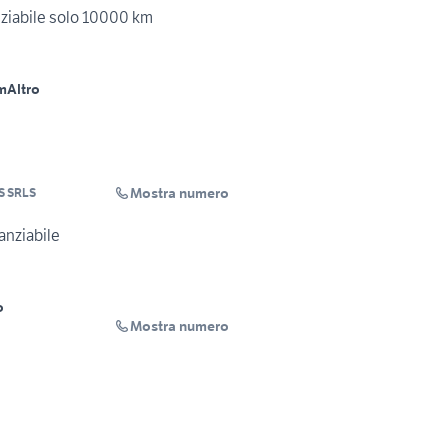
DUKE 890 R 2021 finanziabile solo 10000 km
m
Altro
Mostra numero
S SRLS
vel 2021 finanziabile
o
Mostra numero