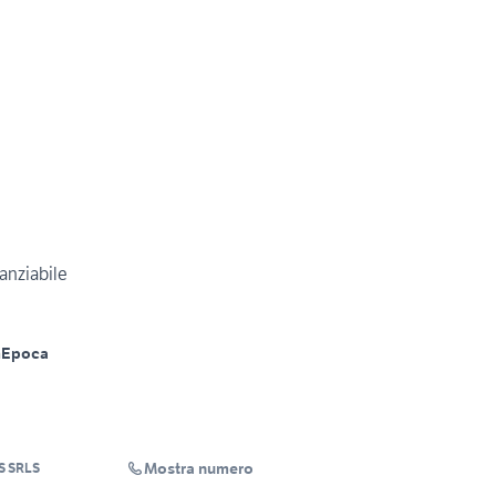
finanziabile
m
Epoca
Mostra numero
S SRLS