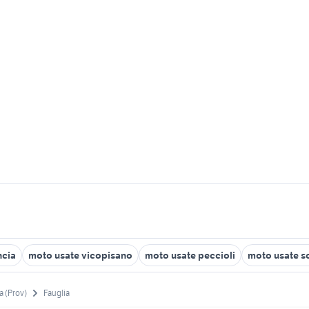
ncia
moto usate vicopisano
moto usate peccioli
moto usate s
a (Prov)
Fauglia